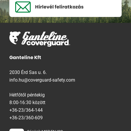
Hírlevél
feliratkozás
Ganteline Kft
2030 Érd Sas u. 6.
info.hu@coverguard-safety.com
Hétfőtől péntekig
8:00-16:30 között
+36-23/364-144
+36-23/360-609