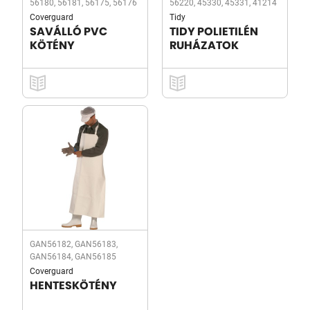
56180, 56181, 56175, 56176
56220, 45330, 45331, 41214
Coverguard
Tidy
SAVÁLLÓ PVC
TIDY POLIETILÉN
KÖTÉNY
RUHÁZATOK
GAN56182, GAN56183,
GAN56184, GAN56185
Coverguard
HENTESKÖTÉNY