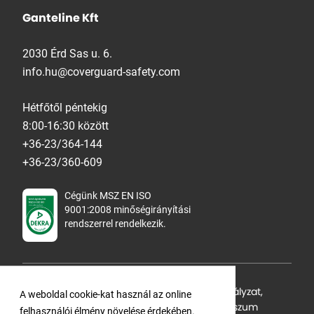
Ganteline Kft
2030 Érd Sas u. 6.
info.hu@coverguard-safety.com
Hétfőtől péntekig
8:00-16:30 között
+36-23/364-144
+36-23/360-609
Cégünk MSZ EN ISO
9001:2008 minőségirányítási
rendszerrel rendelkezik.
Adatvédelmi tájékoztató
,
Cookie Szabályzat
,
A weboldal cookie-kat használ az online
Felhasználási feltételek
,
ÁSZF
,
Impresszum
felhasználói élmény növelése érdekében.