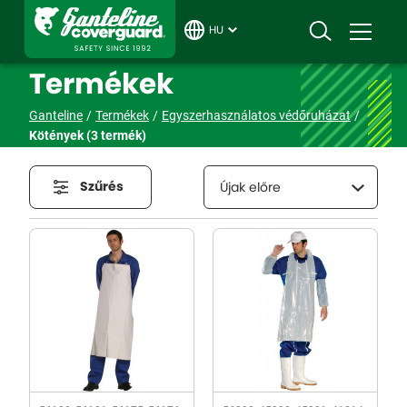
HU
Termékek
Ganteline
Termékek
Egyszerhasználatos védőruházat
Kötények
(3 termék)
Szűrés
Újak előre