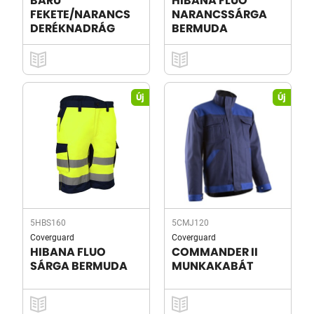
BARU
HIBANA FLUO
FEKETE/NARANCS
NARANCSSÁRGA
DERÉKNADRÁG
BERMUDA
Új
Új
5HBS160
5CMJ120
Coverguard
Coverguard
HIBANA FLUO
COMMANDER II
SÁRGA BERMUDA
MUNKAKABÁT