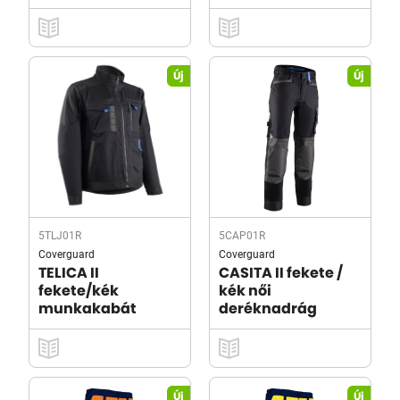
Új
Új
5TLJ01R
5CAP01R
Coverguard
Coverguard
TELICA II
CASITA II fekete /
fekete/kék
kék női
munkakabát
deréknadrág
Új
Új