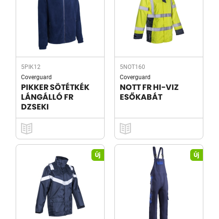
5PIK12
5NOT160
Coverguard
Coverguard
PIKKER SÖTÉTKÉK
NOTT FR HI-VIZ
LÁNGÁLLÓ FR
ESŐKABÁT
DZSEKI
Új
Új