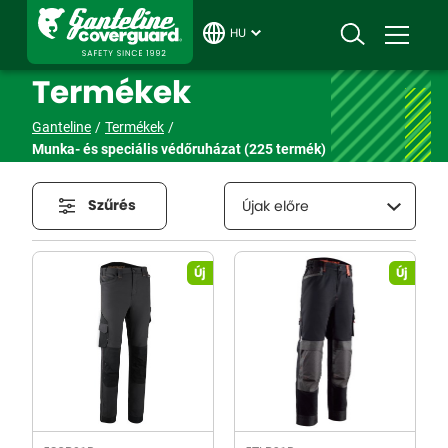
HU
Termékek
Ganteline
Termékek
Munka- és speciális védőruházat
(225 termék)
Szűrés
Újak előre
Új
Új