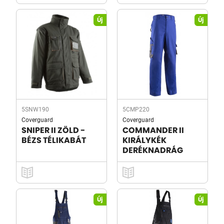
Új
Új
5SNW190
5CMP220
Coverguard
Coverguard
SNIPER II ZÖLD -
COMMANDER II
BÉZS TÉLIKABÁT
KIRÁLYKÉK
DERÉKNADRÁG
Új
Új