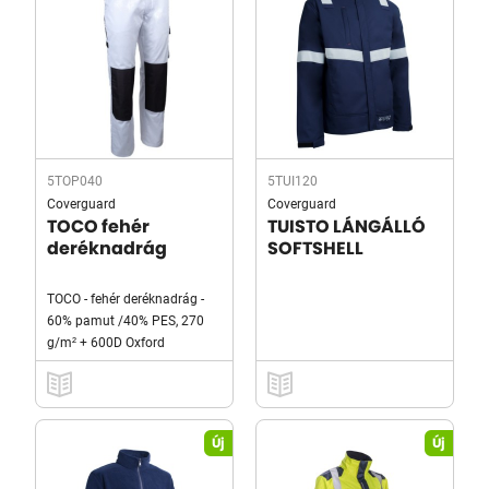
5TOP040
5TUI120
Coverguard
Coverguard
TOCO fehér
TUISTO LÁNGÁLLÓ
deréknadrág
SOFTSHELL
TOCO - fehér deréknadrág -
60% pamut /40% PES, 270
g/m² + 600D Oxford
Új
Új