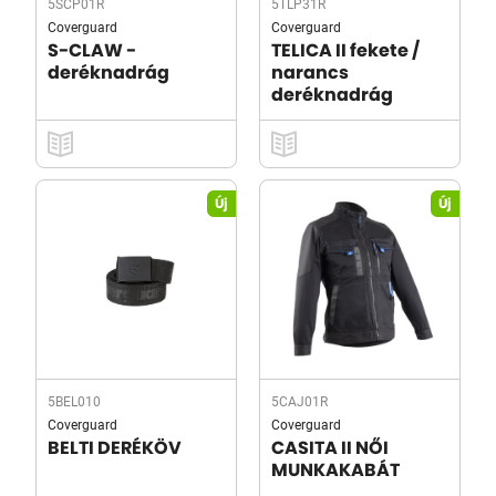
5SCP01R
5TLP31R
Coverguard
Coverguard
S-CLAW -
TELICA II fekete /
deréknadrág
narancs
deréknadrág
Új
Új
5BEL010
5CAJ01R
Coverguard
Coverguard
BELTI DERÉKÖV
CASITA II NŐI
MUNKAKABÁT