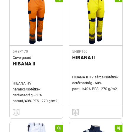
5HBP170
5HBP160
Coverguard
HIBANA II
HIBANA II
HIBANA II HV sárga/sötétkék
deréknadrág - 60%
HIBANA HV
pamut/40% PES - 270 g/m2
narancs/sötétkék
deréknadrág - 60%
pamut/40% PES - 270 g/m2
Új
Új