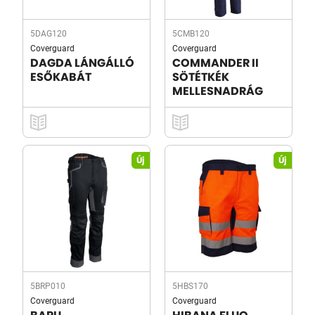
5DAG120
5CMB120
Coverguard
Coverguard
DAGDA LÁNGÁLLÓ
COMMANDER II
ESŐKABÁT
SÖTÉTKÉK
MELLESNADRÁG
Új
Új
5BRP010
5HBS170
Coverguard
Coverguard