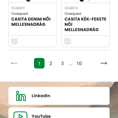
5CAB420
5CAB010
Coverguard
Coverguard
CASITA DENIM NŐI
CASITA KÉK-FEKETE
MELLESNADRÁG
NŐI
MELLESNADRÁG
1
2
3
...
10
LinkedIn
YouTube