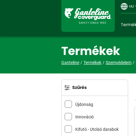
HU
Termé
Termékek
Ganteline
Termékek
Szemvédelem
Szűrés
Újdonság
Innováció
Kifutó - Utolsó darabok