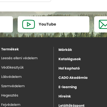
YouTube
Termékek
Márkák
Leesés elleni védelem
Katalógusok
Védőkesztyűk
Hol kapható
Lábvédelem
CADO Akadémia
Szemvédelem
E-learning
Hegesztés
Híreink
Fejvédelem
Letöltőközpont