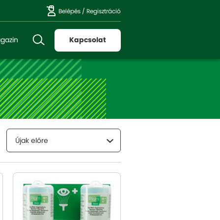
Belépés
/
Regisztráció
gazin
Kapcsolat
Újak előre