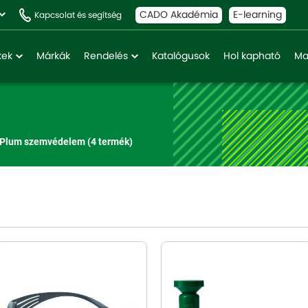
CADO Akadémia
E-learning
Kapcsolat és segítség
kek
Márkák
Rendelés
Katalógusok
Hol kapható
Ma
Plum szemvédelem
(4 termék)