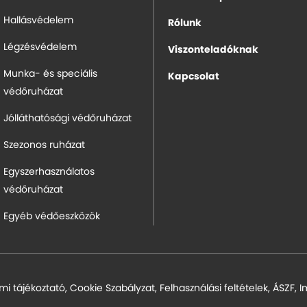
Hallásvédelem
Rólunk
Légzésvédelem
Viszonteladóknak
Munka- és speciális
Kapcsolat
védőruházat
Jólláthatósági védőruházat
Szezonos ruházat
Egyszerhasználatos
védőruházat
Egyéb védőeszközök
mi tájékoztató
,
Cookie Szabályzat
,
Felhasználási feltételek
,
ÁSZF
,
I