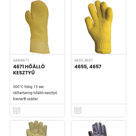
GAN4671
4655, 4657
4671 HŐÁLLÓ
4655, 4657
KESZTYŰ
500°C fokig 15 sec
időtartamig hőálló kesztyű
Kevlar® szállal