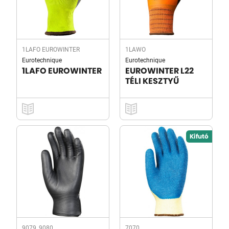
1LAFO EUROWINTER
1LAWO
Eurotechnique
Eurotechnique
1LAFO EUROWINTER
EUROWINTER L22
TÉLI KESZTYŰ
Kifutó
9079, 9080
7070