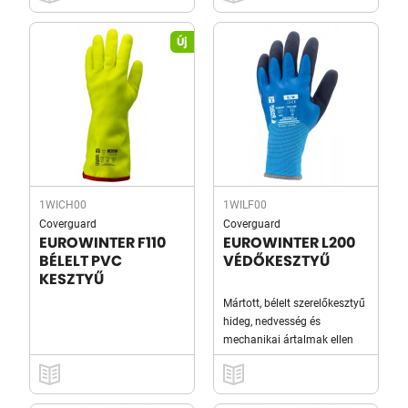
Új
1WICH00
1WILF00
Coverguard
Coverguard
EUROWINTER F110
EUROWINTER L200
BÉLELT PVC
VÉDŐKESZTYŰ
KESZTYŰ
Mártott, bélelt szerelőkesztyű
hideg, nedvesség és
mechanikai ártalmak ellen