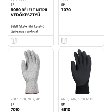
EP
EP
9080 BÉLELT NITRIL
7070
VÉDŐKESZTYŰ
Bélelt fekete nitril kesztyű
tépőzáras csuklóval
7007, 7008, 7009, 7010
6608, 6609, 6610, 6611
EP
EP
7010
6610