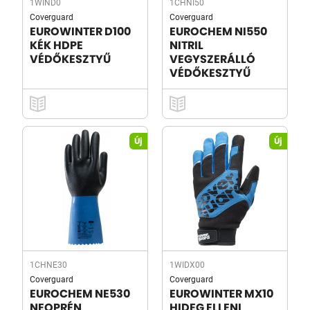
1WIND0
1CHNI50
Coverguard
Coverguard
EUROWINTER D100
EUROCHEM NI550
KÉK HDPE
NITRIL
VÉDŐKESZTYŰ
VEGYSZERÁLLÓ
VÉDŐKESZTYŰ
Új
Új
1CHNE30
1WIDX00
Coverguard
Coverguard
EUROCHEM NE530
EUROWINTER MX10
NEOPRÉN
HIDEG ELLENI