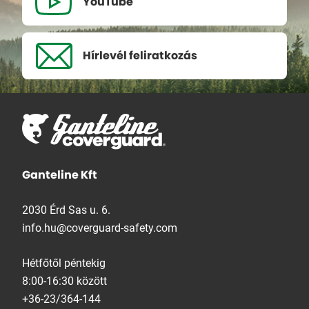
YouTube
Hírlevél
feliratkozás
Ganteline Kft
2030 Érd Sas u. 6.
info.hu@coverguard-safety.com
Hétfőtől péntekig
8:00-16:30 között
+36-23/364-144