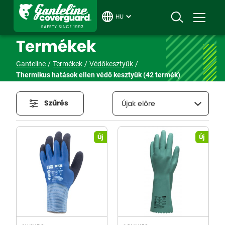
HU
Termékek
Ganteline
Termékek
Védőkesztyűk
Thermikus hatások ellen védő kesztyűk
(42 termék)
Szűrés
Újak előre
Új
Új