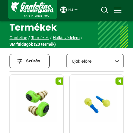
HU
Termékek
Ganteline
Termékek
Hallásvédelem
3M füldugók
(23 termék)
Szűrés
Újak előre
Új
Új