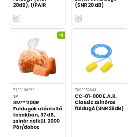
28dB), 1/PAIR
(SNR 28 dB)
Új
7100100263
7000052844
3M
CC-01-000 E.A.R.
Classic zsinóros
3M™ 1100R
füldugó (SNR 29dB)
Füldugók utántöltő
tasakban, 37 dB,
zsinór nélkül, 2000
Pár/doboz