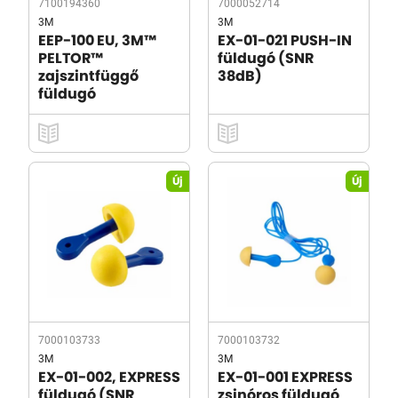
7100194360
7000052714
3M
3M
EEP-100 EU, 3M™
EX-01-021 PUSH-IN
PELTOR™
füldugó (SNR
zajszintfüggő
38dB)
füldugó
Új
Új
7000103733
7000103732
3M
3M
EX-01-002, EXPRESS
EX-01-001 EXPRESS
füldugó (SNR
zsinóros füldugó