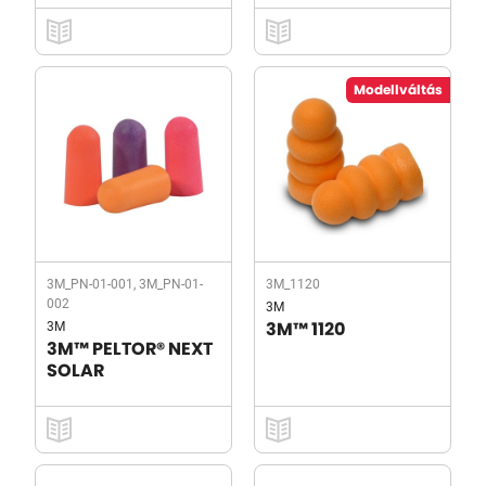
Modellváltás
3M_PN-01-001, 3M_PN-01-
3M_1120
002
3M
3M
3M™ 1120
3M™ PELTOR® NEXT
SOLAR