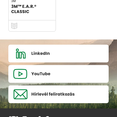
3M
3M™ E.A.R.®
CLASSIC
LinkedIn
YouTube
Hírlevél
feliratkozás