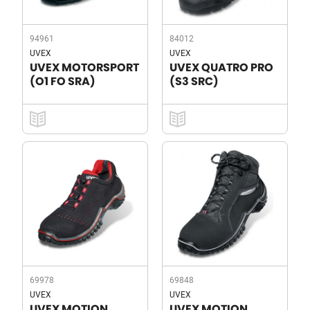
94961
84012
UVEX
UVEX
UVEX MOTORSPORT
UVEX QUATRO PRO
(O1 FO SRA)
(S3 SRC)
69978
69848
UVEX
UVEX
UVEX MOTION
UVEX MOTION