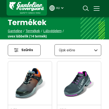
HU
Termékek
Ganteline
Termékek
Lábvédelem
uvex lábbelik
(14 termék)
Szűrés
Újak előre