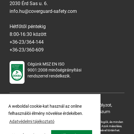
2030 Érd Sas u. 6.
info.hu@coverguard-safety.com
Hétfőtől péntekig
8:00-16:30 között
+36-23/364-144
+36-23/360-609
Cégünk MSZ EN ISO
9001:2008 minőségirányítási
rendszerrel rendelkezik.
Adatvédelmi tájékoztató
,
Cookie Szabályzat
,
A weboldal cookie-kat használ az online
Felhasználási feltételek
,
ÁSZF
,
Impresszum
felhasználói élmény növelése érdekében.
Adatvédelmi tájékoztató
A Ganteline Kft jelen honlapja szerzői jog által védett. A leírások, fotók, logók, és minden
egyéb, azon szereplő információ cégünk szellemi tulajdonát képezik.
Azok másolása,
üzleti célú felhasználása kizárólag a jog tulajdonosának beleegyezésével történhet.