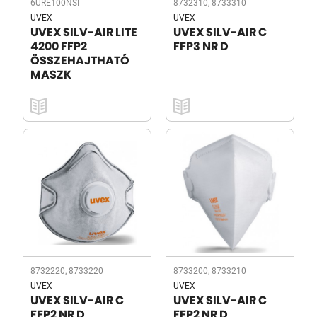
6URE100NSI
8732310, 8733310
UVEX
UVEX
UVEX SILV-AIR LITE
UVEX SILV-AIR C
4200 FFP2
FFP3 NR D
ÖSSZEHAJTHATÓ
MASZK
8732220, 8733220
8733200, 8733210
UVEX
UVEX
UVEX SILV-AIR C
UVEX SILV-AIR C
FFP2 NR D
FFP2 NR D