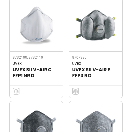
8732100, 8732110
8707330
UVEX
UVEX
UVEX SILV-AIR C
UVEX SILV-AIR E
FFP1 NR D
FFP3 R D