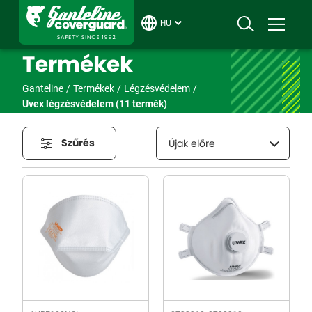
HU
Termékek
Ganteline
Termékek
Légzésvédelem
Uvex légzésvédelem
(11 termék)
Szűrés
Újak előre