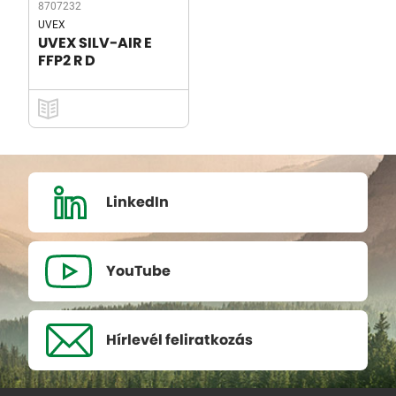
8707232
UVEX
UVEX SILV-AIR E
FFP2 R D
LinkedIn
YouTube
Hírlevél
feliratkozás