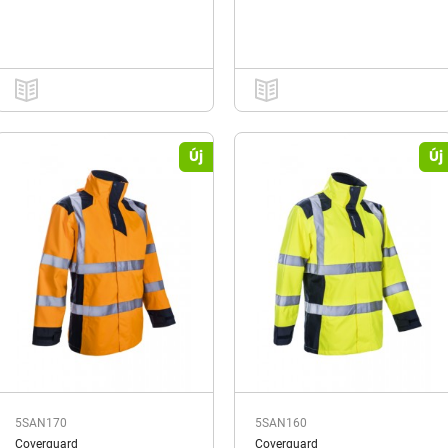
Új
Új
5SAN170
5SAN160
Coverguard
Coverguard