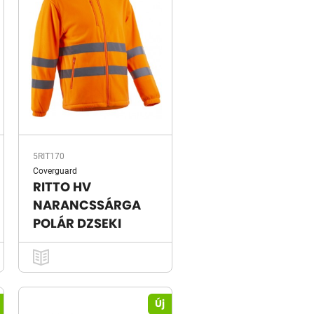
5RIT170
Coverguard
RITTO HV
NARANCSSÁRGA
POLÁR DZSEKI
Új