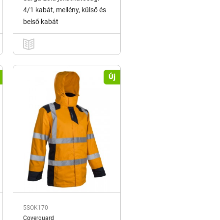
4/1 kabát, mellény, külső és
belső kabát
Új
5SOK170
Coverguard