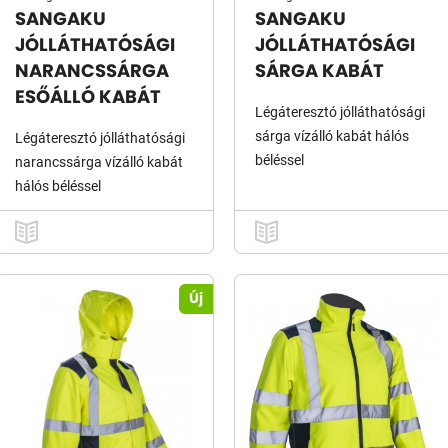
SANGAKU
SANGAKU
JÓLLÁTHATÓSÁGI
JÓLLÁTHATÓSÁGI
NARANCSSÁRGA
SÁRGA KABÁT
ESŐÁLLÓ KABÁT
Légáteresztó jólláthatósági
sárga vízálló kabát hálós
Légáteresztó jólláthatósági
béléssel
narancssárga vízálló kabát
hálós béléssel
Új