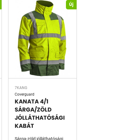
Új
7KANG
Coverguard
KANATA 4/1
SÁRGA/ZÖLD
JÓLLÁTHATÓSÁGI
KABÁT
Sárga-zöld jólláthatósági