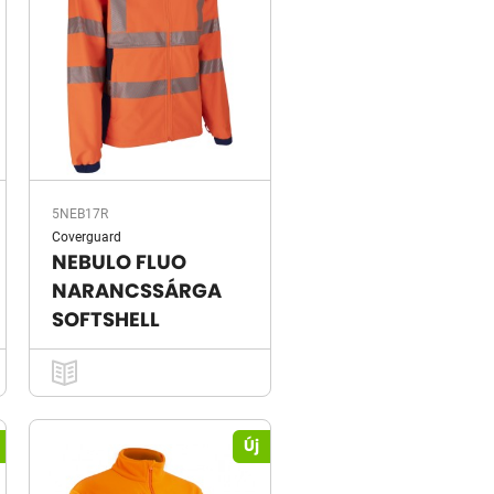
5NEB17R
Coverguard
NEBULO FLUO
NARANCSSÁRGA
SOFTSHELL
Új