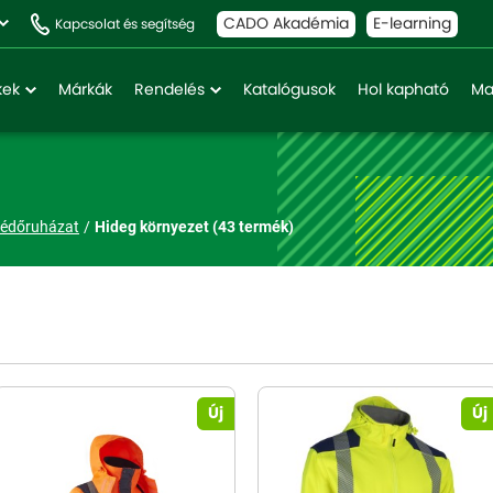
CADO Akadémia
E-learning
Kapcsolat és segítség
kek
Márkák
Rendelés
Katalógusok
Hol kapható
Ma
védőruházat
Hideg környezet
(43 termék)
Új
Új