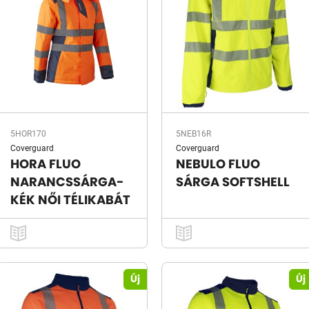
5HOR170
5NEB16R
Coverguard
Coverguard
HORA FLUO
NEBULO FLUO
NARANCSSÁRGA-
SÁRGA SOFTSHELL
KÉK NŐI TÉLIKABÁT
Új
Új