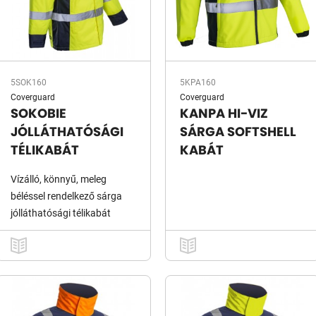
5SOK160
5KPA160
Coverguard
Coverguard
SOKOBIE
KANPA HI-VIZ
JÓLLÁTHATÓSÁGI
SÁRGA SOFTSHELL
TÉLIKABÁT
KABÁT
Vízálló, könnyű, meleg
béléssel rendelkező sárga
jólláthatósági télikabát