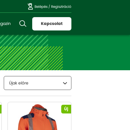
Belépés
/
Regisztráció
gazin
Kapcsolat
Újak előre
Új