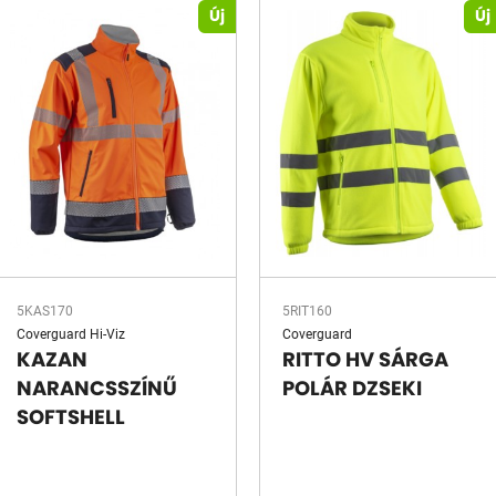
Új
Új
5KAS170
5RIT160
Coverguard Hi-Viz
Coverguard
KAZAN
RITTO HV SÁRGA
NARANCSSZÍNŰ
POLÁR DZSEKI
SOFTSHELL