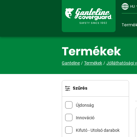
HU
Termé
Termékek
Ganteline
Termékek
Jólláthatósági 
Szűrés
Újdonság
Innováció
Kifutó - Utolsó darabok