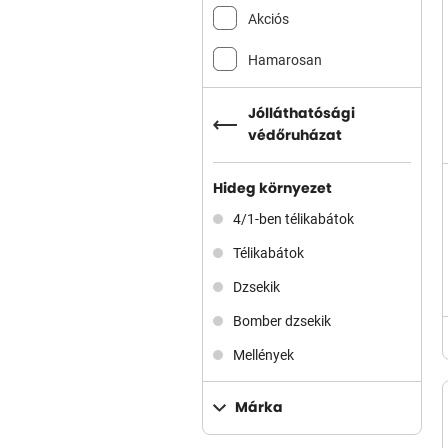
Akciós
Hamarosan
Jólláthatósági
védőruházat
Hideg környezet
4/1-ben télikabátok
Télikabátok
Dzsekik
Bomber dzsekik
Mellények
Márka