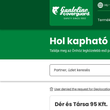
HU
Termé
Hol kapható
Találja meg az Önhöz legközelebb eső pa
User denied the request for Geolocatio
Dér és Társa 95 Kft.