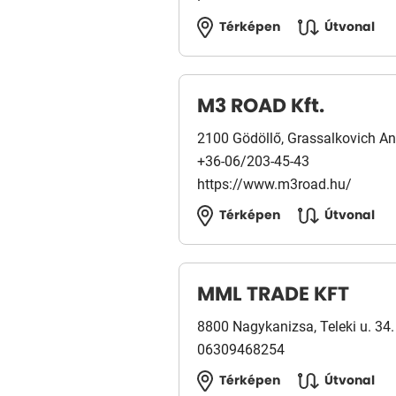
Térképen
Útvonal
M3 ROAD Kft.
2100 Gödöllő, Grassalkovich Ant
+36-06/203-45-43
https://www.m3road.hu/
Térképen
Útvonal
MML TRADE KFT
8800 Nagykanizsa, Teleki u. 34.
06309468254
Térképen
Útvonal