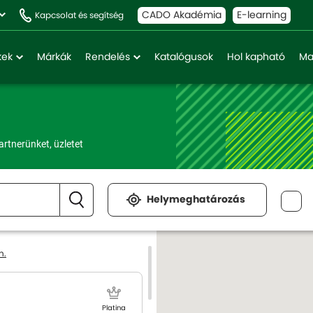
CADO Akadémia
E-learning
Kapcsolat és segítség
kek
Márkák
Rendelés
Katalógusok
Hol kapható
Ma
rtnerünket, üzletet
Helymeghatározás
n.
Platina