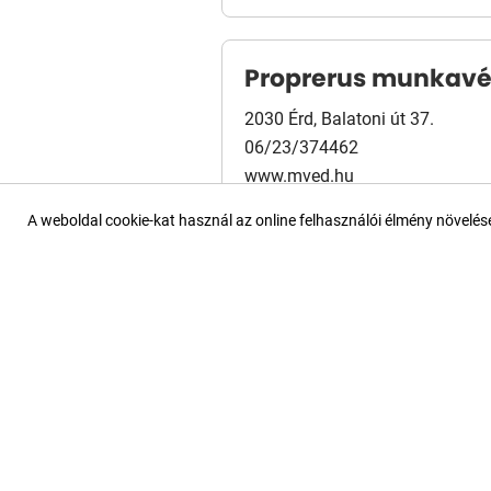
Proprerus munkav
2030 Érd, Balatoni út 37.
06/23/374462
www.mved.hu
Térképen
Útvonal
A weboldal cookie-kat használ az online felhasználói élmény növelé
Rumed Kft.
LinkedIn
4400 Nyíregyháza, László u. 17.
+36-30/995-69-86
rumed.hu
Térképen
Útvonal