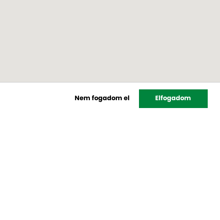
Nem fogadom el
Elfogadom
Hírlevél
feliratkozás
Rendelés
Hogyan rendelhet