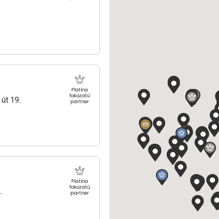
Platina
fokozatú
 út 19.
partner
Platina
fokozatú
.
partner