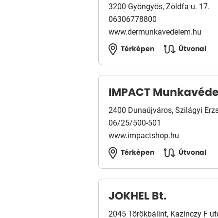
3200 Gyöngyös, Zöldfa u. 17.
06306778800
www.dermunkavedelem.hu
Térképen
Útvonal
IMPACT Munkavéd
2400 Dunaújváros, Szilágyi Erzs
06/25/500-501
www.impactshop.hu
Térképen
Útvonal
JOKHEL Bt.
2045 Törökbálint, Kazinczy F ut