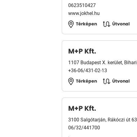
0623510427
www.jokhel.hu
Térképen
Útvonal
M+P Kft.
1107 Budapest X. kerület, Bihari
+36-06/431-02-13
Térképen
Útvonal
M+P Kft.
3100 Salgótarján, Rákóczi út 63
06/32/441700
.