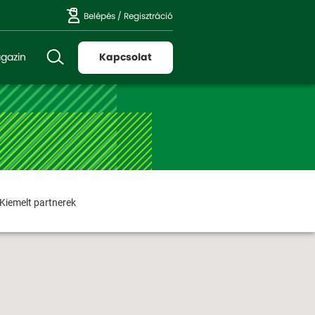
Belépés
/
Regisztráció
gazin
Kapcsolat
Kiemelt partnerek