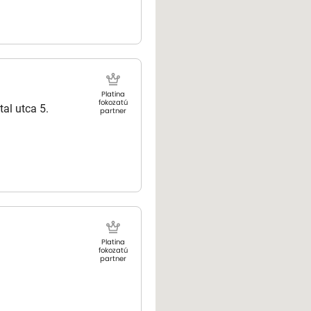
Platina
fokozatú
al utca 5.
partner
Platina
fokozatú
partner