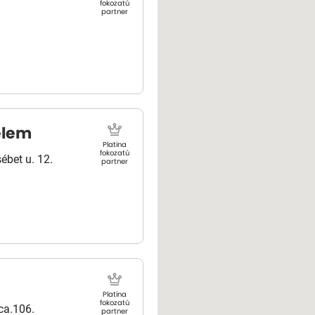
fokozatú
partner
elem
Platina
fokozatú
ébet u. 12.
partner
Platina
fokozatú
ca.106.
partner