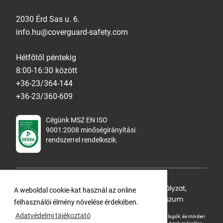
2030 Érd Sas u. 6.
info.hu@coverguard-safety.com
Hétfőtől péntekig
8:00-16:30 között
+36-23/364-144
+36-23/360-609
Cégünk MSZ EN ISO
9001:2008 minőségirányítási
rendszerrel rendelkezik.
Adatvédelmi tájékoztató
,
Cookie Szabályzat
,
A weboldal cookie-kat használ az online
Felhasználási feltételek
,
ÁSZF
,
Impresszum
felhasználói élmény növelése érdekében.
Adatvédelmi tájékoztató
A Ganteline Kft jelen honlapja szerzői jog által védett. A leírások, fotók, logók, és minden