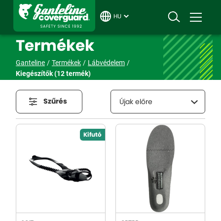
HU
Termékek
Ganteline
Termékek
Lábvédelem
Kiegészítők
(12 termék)
Szűrés
Újak előre
Kifutó