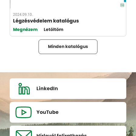
2024.09.10.
Légzésvédelem katalógus
Megnézem
Letöltöm
Minden katalógus
LinkedIn
YouTube
Hírlevél
feliratkozás