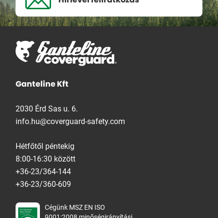
Ganteline Kft
2030 Érd Sas u. 6.
info.hu@coverguard-safety.com
Hétfőtől péntekig
8:00-16:30 között
+36-23/364-144
+36-23/360-609
Cégünk MSZ EN ISO
9001:2008 minőségirányítási