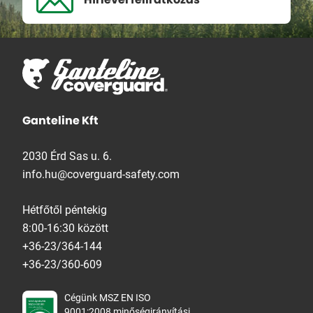
Ganteline Kft
2030 Érd Sas u. 6.
info.hu@coverguard-safety.com
Hétfőtől péntekig
8:00-16:30 között
+36-23/364-144
+36-23/360-609
Cégünk MSZ EN ISO
9001:2008 minőségirányítási