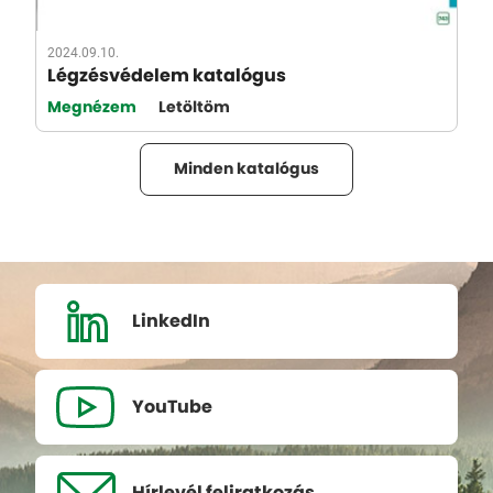
2024.09.10.
Légzésvédelem katalógus
Megnézem
Letöltöm
Minden katalógus
LinkedIn
YouTube
Hírlevél
feliratkozás