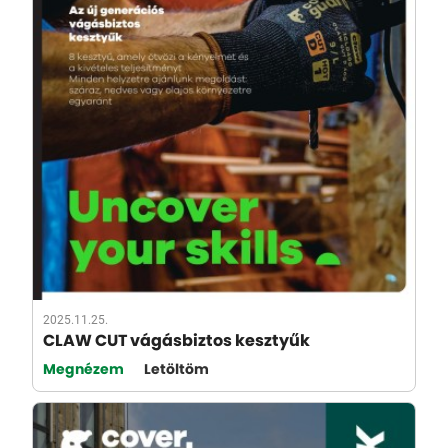
2025.11.25.
CLAW CUT vágásbiztos kesztyűk
Megnézem
Letöltöm