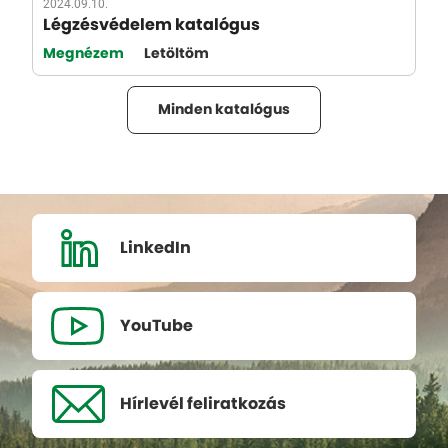
2024.09.10.
Légzésvédelem katalógus
Megnézem
Letöltöm
Minden katalógus
LinkedIn
YouTube
Hírlevél
feliratkozás