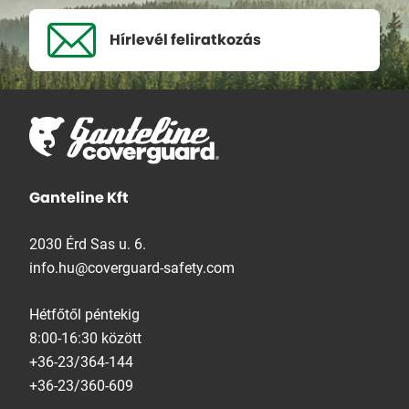
Hírlevél
feliratkozás
Ganteline Kft
2030 Érd Sas u. 6.
info.hu@coverguard-safety.com
Hétfőtől péntekig
8:00-16:30 között
+36-23/364-144
+36-23/360-609