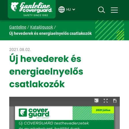
HU
Ganteline
Katalógusok
Új hevederek és energiaelnyelős csatlakozók
2021.08.02.
Új hevederek és
energiaelnyelős
csatlakozók