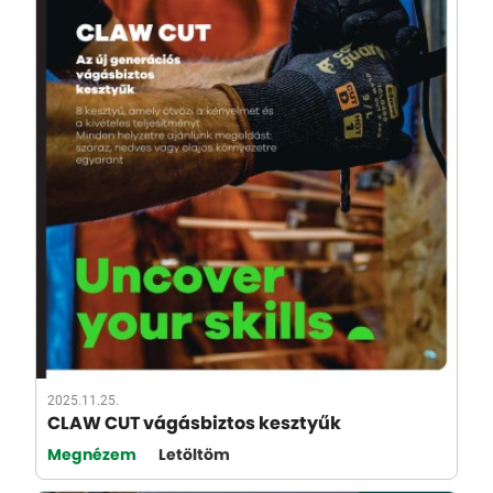
2025.11.25.
CLAW CUT vágásbiztos kesztyűk
Megnézem
Letöltöm