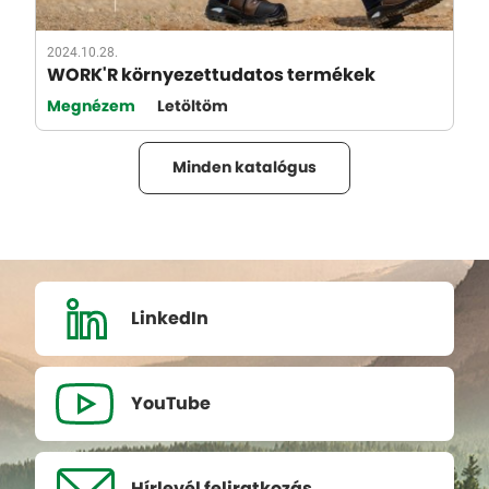
2024.10.28.
WORK'R környezettudatos termékek
Megnézem
Letöltöm
Minden katalógus
LinkedIn
YouTube
Hírlevél
feliratkozás