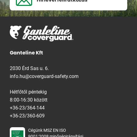
Ganteline Kft
2030 Érd Sas u. 6.
info.hu@coverguard-safety.com
Hétfőtől péntekig
8:00-16:30 között
+36-23/364-144
+36-23/360-609
Cégünk MSZ EN ISO
9001:2008 minőségirányítási