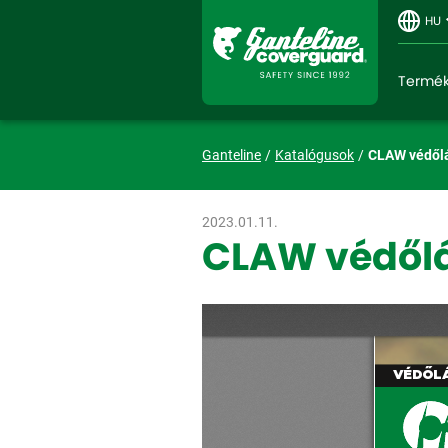
HU
Termé
Ganteline
Katalógusok
CLAW védőlá
2023.01.11.
CLAW védőlá