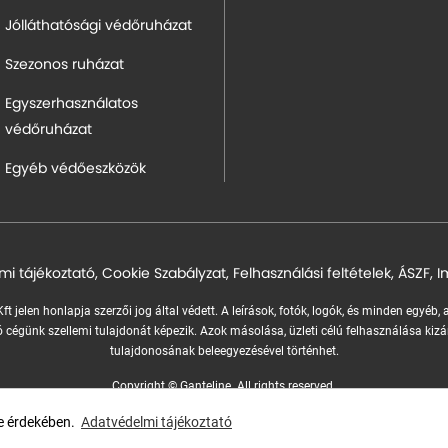
Jólláthatósági védőruházat
Szezonos ruházat
Egyszerhasználatos
védőruházat
Egyéb védőeszközök
mi tájékoztató
,
Cookie Szabályzat
,
Felhasználási feltételek
,
ÁSZF
,
I
ft jelen honlapja szerzői jog által védett. A leírások, fotók, logók, és minden egyéb,
 cégünk szellemi tulajdonát képezik.
Azok másolása, üzleti célú felhasználása kizá
tulajdonosának beleegyezésével történhet.
Copyright © Ganteline. All rights reserved.
Website and design by
Voov
se érdekében.
Adatvédelmi tájékoztató