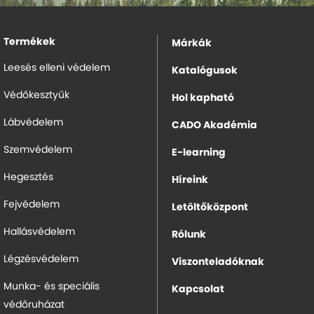
Termékek
Márkák
Leesés elleni védelem
Katalógusok
Védőkesztyűk
Hol kapható
Lábvédelem
CADO Akadémia
Szemvédelem
E-learning
Hegesztés
Híreink
Fejvédelem
Letöltőközpont
Hallásvédelem
Rólunk
Légzésvédelem
Viszonteladóknak
Munka- és speciális
Kapcsolat
védőruházat