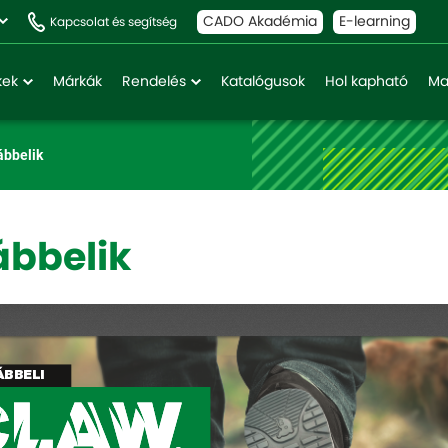
CADO Akadémia
E-learning
Kapcsolat és segítség
kek
Márkák
Rendelés
Katalógusok
Hol kapható
Ma
bbelik
bbelik