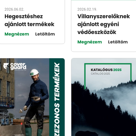
2026.06.02.
2026.02.19.
Hegesztéshez
Villanyszerelőknek
ajánlott termékek
ajánlott egyéni
védőeszközök
Megnézem
Letöltöm
Megnézem
Letöltöm