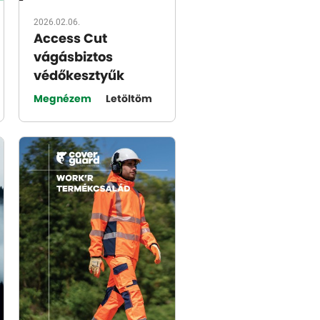
2026.02.06.
Access Cut
vágásbiztos
védőkesztyűk
Megnézem
Letöltöm