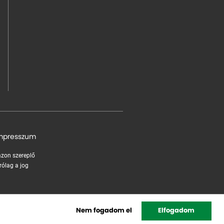
mpresszum
 azon szereplő
rólag a jog
Nem fogadom el
Elfogadom