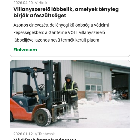
Villanyszerelő lábbelik, amelyek tényleg
bírják a feszültséget
Azonos elnevezés, de lényegi különbség a védelmi
képességekben: a Ganteline VOLT villanyszerelő
lábbelijével azonos nevű termék került piacra.
Elolvasom
2026.01.12. //
Tanácsok
Védőruházatok a fagyos