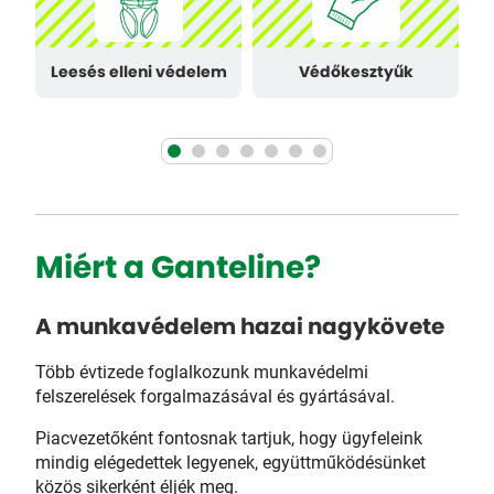
k
Leesés elleni védelem
Védőkesztyűk
Miért a Ganteline?
A munkavédelem hazai nagykövete
Több évtizede foglalkozunk munkavédelmi
felszerelések forgalmazásával és gyártásával.
Piacvezetőként fontosnak tartjuk, hogy ügyfeleink
mindig elégedettek legyenek, együttműködésünket
közös sikerként éljék meg.