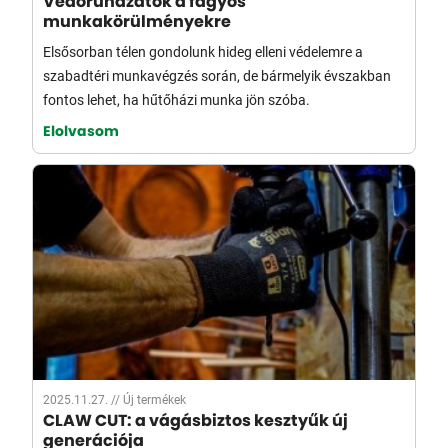
munkakörülményekre
Elsősorban télen gondolunk hideg elleni védelemre a
szabadtéri munkavégzés során, de bármelyik évszakban
fontos lehet, ha hűtőházi munka jön szóba.
Elolvasom
2025.11.27. //
Új termékek
CLAW CUT: a vágásbiztos kesztyűk új
generációja