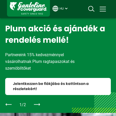
HU
DOKUMENTÁCIÓK és
termékinformációk
Ez a Ganteline régi honlapja, a régebbi
tartalmak elavultak lehetnek. Friss
információkat itt talál:
Coverguard hivatalos magyar honlapja
2/2