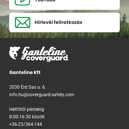
Hírlevél
feliratkozás
Ganteline Kft
2030 Érd Sas u. 6.
info.hu@coverguard-safety.com
Hétfőtől péntekig
8:00-16:30 között
+36-23/364-144
+36-23/360-609