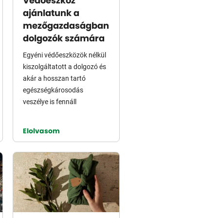
Védőeszköz
ajánlatunk a
mezőgazdaságban
dolgozók számára
Egyéni védőeszközök nélkül
kiszolgáltatott a dolgozó és
akár a hosszan tartó
egészségkárosodás
veszélye is fennáll
Elolvasom