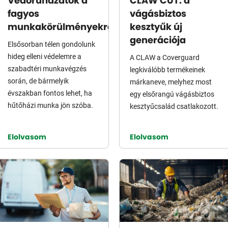
Védőruházatok a
CLAW CUT: a
fagyos
vágásbiztos
munkakörülményekre
kesztyűk új
generációja
Elsősorban télen gondolunk
hideg elleni védelemre a
A CLAW a Coverguard
szabadtéri munkavégzés
legkiválóbb termékeinek
során, de bármelyik
márkaneve, melyhez most
évszakban fontos lehet, ha
egy elsőrangú vágásbiztos
hűtőházi munka jön szóba.
kesztyűcsalád csatlakozott.
Elolvasom
Elolvasom