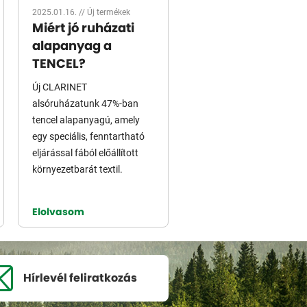
2025.01.16. //
Új termékek
Miért jó ruházati
alapanyag a
TENCEL?
Új CLARINET
alsóruházatunk 47%-ban
tencel alapanyagú, amely
egy speciális, fenntartható
eljárással fából előállított
környezetbarát textil.
Elolvasom
Hírlevél
feliratkozás