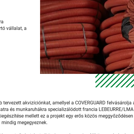
ra
ó vállalat, a
b tervezett akvizíciónkat, amellyel a COVERGUARD felvásárolja 
ázatra és munkaruhákra specializálódott francia LEBEURRE/LMA v
kiegészítése mellett ez a projekt egy erős közös meggyőződésen a
ei mindig megegyeznek.