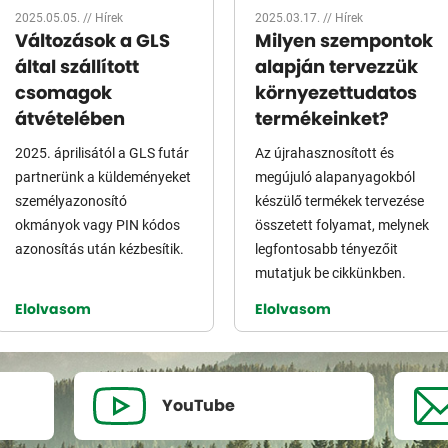
2025.05.05. //
Hírek
2025.03.17. //
Hírek
Változások a GLS
Milyen szempontok
által szállított
alapján tervezzük
csomagok
környezettudatos
átvételében
termékeinket?
2025. áprilisától a GLS futár
Az újrahasznosított és
partnerünk a küldeményeket
megújuló alapanyagokból
személyazonosító
készülő termékek tervezése
okmányok vagy PIN kódos
összetett folyamat, melynek
azonosítás után kézbesítik.
legfontosabb tényezőit
mutatjuk be cikkünkben.
Elolvasom
Elolvasom
YouTube