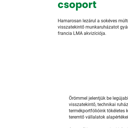
csoport
Hamarosan lezárul a sokéves múlt
visszatekintő munkaruházatot gyárt
francia LMA akvizíciója.
Örömmel jelentjük be legújab
visszatekintő, technikai ruh
termékportfólióink tökéletes 
teremtő vállalatok alapérték