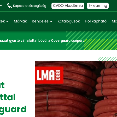
CADO Akadémia
E-learning
Kapcsolat és segítség
kek
Márkák
Rendelés
Katalógusok
Hol kapható
Ma
ázat gyártó vállalattal bővül a Coverguard csoport
t
ttal
rguard