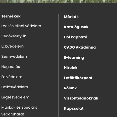
Termékek
Márkák
Leesés elleni védelem
Katalógusok
Védőkesztyűk
Hol kapható
Lábvédelem
CADO Akadémia
Szemvédelem
E-learning
Hegesztés
Híreink
Fejvédelem
Letöltőközpont
Hallásvédelem
Rólunk
Légzésvédelem
Viszonteladóknak
Munka- és speciális
Kapcsolat
védőruházat