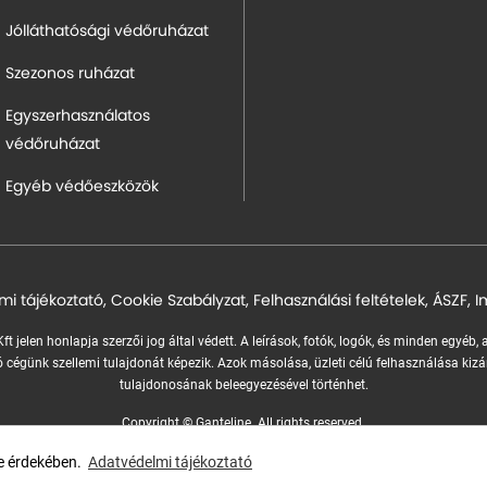
Jólláthatósági védőruházat
Szezonos ruházat
Egyszerhasználatos
védőruházat
Egyéb védőeszközök
mi tájékoztató
,
Cookie Szabályzat
,
Felhasználási feltételek
,
ÁSZF
,
I
ft jelen honlapja szerzői jog által védett. A leírások, fotók, logók, és minden egyéb,
 cégünk szellemi tulajdonát képezik.
Azok másolása, üzleti célú felhasználása kizá
tulajdonosának beleegyezésével történhet.
Copyright © Ganteline. All rights reserved.
Website and design by
Voov
se érdekében.
Adatvédelmi tájékoztató