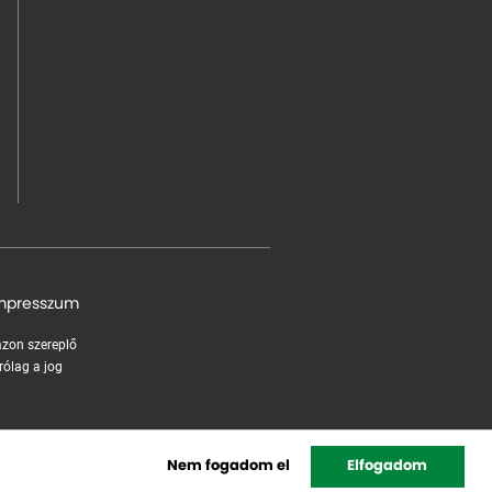
mpresszum
 azon szereplő
rólag a jog
Nem fogadom el
Elfogadom