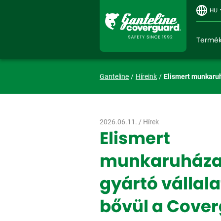
HU
Termé
Ganteline
Híreink
Elismert munkaruh
2026.06.11. /
Hírek
Elismert
munkaruháza
gyártó vállala
bővül a Cove