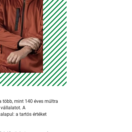
a több, mint 140 éves múltra
állalatot. A
lapul: a tartós értéket