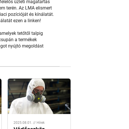
 felelős üzleti magatartás
m terén. Az LMA elismert
i pozícióját és kínálatát.
latát ezen a linken!
melyek tetőtől talpig
csupán a termékek
ágot nyújtó megoldást
2025.08.01. //
Hírek