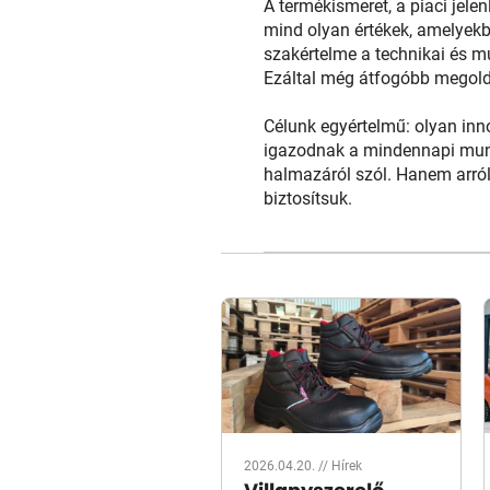
A termékismeret, a piaci jelen
mind olyan értékek, amelyek
szakértelme a technikai és m
Ezáltal még átfogóbb megoldá
Célunk egyértelmű: olyan inno
igazodnak a mindennapi mun
halmazáról szól. Hanem arról
biztosítsuk.
2026.04.20. //
Hírek