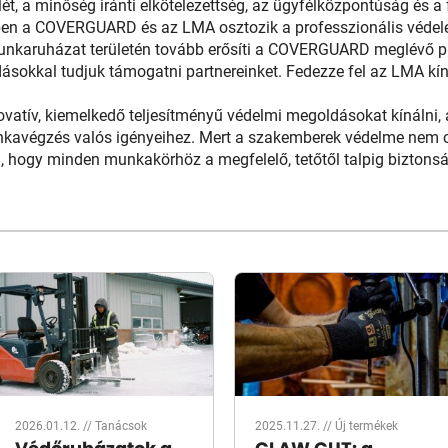
lét, a minőség iránti elkötelezettség, az ügyfélközpontúság és a
ben a COVERGUARD és az LMA osztozik a professzionális védele
unkaruházat területén tovább erősíti a COVERGUARD meglévő piac
sokkal tudjuk támogatni partnereinket. Fedezze fel az LMA kíná
vatív, kiemelkedő teljesítményű védelmi megoldásokat kínálni, a
kavégzés valós igényeihez. Mert a szakemberek védelme nem 
, hogy minden munkakörhöz a megfelelő, tetőtől talpig biztons
2026.01.12. //
Tanácsok
2025.11.27. //
Új termékek