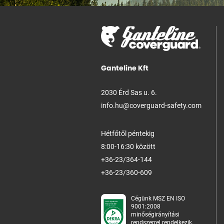
Ganteline Kft
2030 Érd Sas u. 6.
info.hu@coverguard-safety.com
Hétfőtől péntekig
8:00-16:30 között
+36-23/364-144
+36-23/360-609
Cégünk MSZ EN ISO
9001:2008
minőségirányítási
rendszerrel rendelkezik.