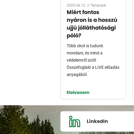
2025.06.12. //
Tanácsok
Miért fontos
nyáron is a hosszú
ujjú jólláthatósági
póló?
Több okot is tudunk
mondani, és mind a
védelemről szól!
Összefoglaló a LIVE előadás
anyagából.
Elolvasom
LinkedIn