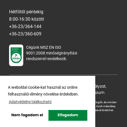
Hétfőtől péntekig
8:00-16:30 között
+36-23/364-144
+36-23/360-609
Cégünk MSZ EN ISO
9001:2008 minőségirányítási
rendszerrel rendelkezik.
Adatvédelmi tájékoztató
,
Cookie Szabályzat
,
A weboldal cookie-kat használ az online
Felhasználási feltételek
,
ÁSZF
,
Impresszum
felhasználói élmény növelése érdekében.
Adatvédelmi tájékoztató
A Ganteline Kft jelen honlapja szerzői jog által védett. A leírások, fotók, logók, és minden
egyéb, azon szereplő információ cégünk szellemi tulajdonát képezik.
Azok másolása,
üzleti célú felhasználása kizárólag a jog tulajdonosának beleegyezésével történhet.
Nem fogadom el
Elfogadom
Copyright © Ganteline. All rights reserved.
Website and design by
Voov