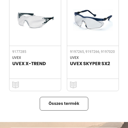
9177285
9197265, 9197266, 9197020
UVEX
UVEX
UVEX X-TREND
UVEX SKYPER SX2
Összes termék