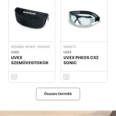
9954500, 995451, 9954355
9309275
UVEX
UVEX
UVEX
UVEX PHEOS CX2
SZEMÜVEGTOKOK
SONIC
Összes termék