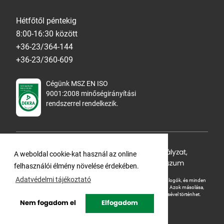
Hétfőtől péntekig
8:00-16:30 között
+36-23/364-144
+36-23/360-609
Cégünk MSZ EN ISO
9001:2008 minőségirányítási
rendszerrel rendelkezik.
Adatvédelmi tájékoztató
,
Cookie Szabályzat
,
A weboldal cookie-kat használ az online
Felhasználási feltételek
,
ÁSZF
,
Impresszum
felhasználói élmény növelése érdekében.
Adatvédelmi tájékoztató
A Ganteline Kft jelen honlapja szerzői jog által védett. A leírások, fotók, logók, és minden
egyéb, azon szereplő információ cégünk szellemi tulajdonát képezik.
Azok másolása,
üzleti célú felhasználása kizárólag a jog tulajdonosának beleegyezésével történhet.
Nem fogadom el
Elfogadom
Copyright © Ganteline. All rights reserved.
Website and design by
Voov