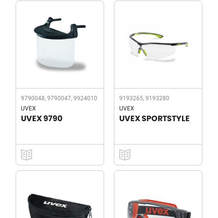
9790048, 9790047, 9924010
9193265, 9193280
UVEX
UVEX
UVEX 9790
UVEX SPORTSTYLE