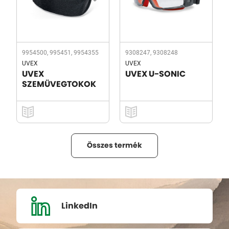
9954500, 995451, 9954355
9308247, 9308248
UVEX
UVEX
UVEX
UVEX U-SONIC
SZEMÜVEGTOKOK
Összes termék
LinkedIn