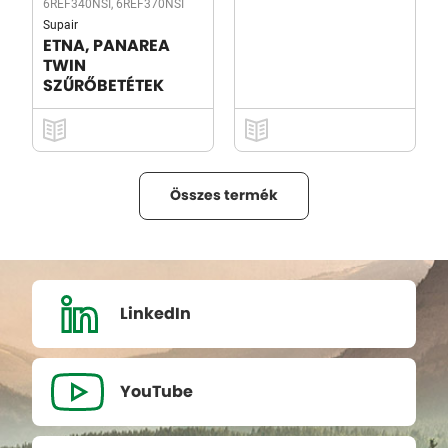
6REF340NSI, 6REF370NSI
Supair
ETNA, PANAREA
TWIN
SZŰRŐBETÉTEK
Összes termék
LinkedIn
YouTube