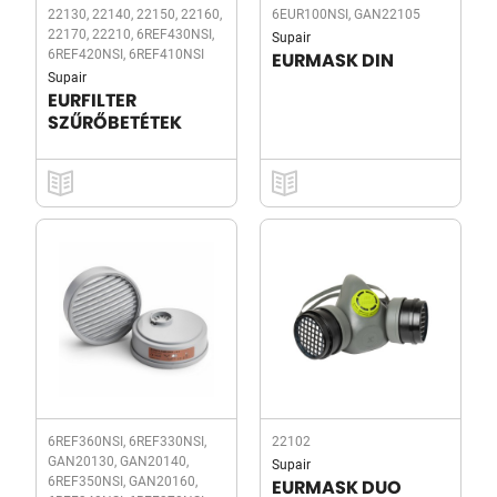
22130, 22140, 22150, 22160,
6EUR100NSI, GAN22105
22170, 22210, 6REF430NSI,
Supair
6REF420NSI, 6REF410NSI
EURMASK DIN
Supair
EURFILTER
SZŰRŐBETÉTEK
6REF360NSI, 6REF330NSI,
22102
GAN20130, GAN20140,
Supair
6REF350NSI, GAN20160,
EURMASK DUO