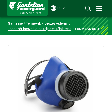
HU
Ganteline
Termékek
Légzésvédelem
Többször használatos teljes és félálarcok
EURMASK UNO