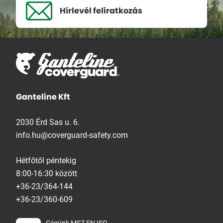
Hírlevél
feliratkozás
Ganteline Kft
2030 Érd Sas u. 6.
info.hu@coverguard-safety.com
Hétfőtől péntekig
8:00-16:30 között
+36-23/364-144
+36-23/360-609
Cégünk MSZ EN ISO