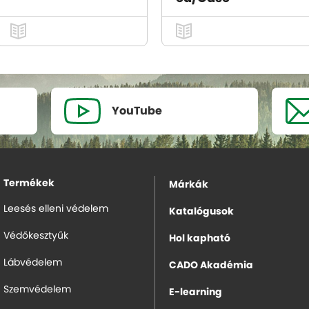
YouTube
Termékek
Márkák
Leesés elleni védelem
Katalógusok
Védőkesztyűk
Hol kapható
Lábvédelem
CADO Akadémia
Szemvédelem
E-learning