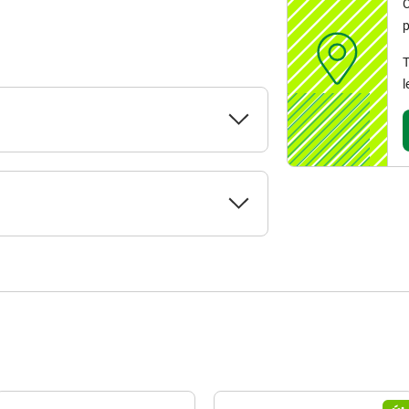
C
p
T
l