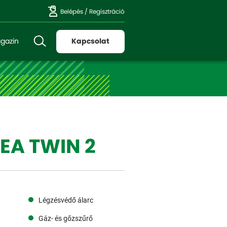
Belépés
/
Regisztráció
gazin
Kapcsolat
EA TWIN 2
Légzésvédő álarc
Gáz- és gőzszűrő