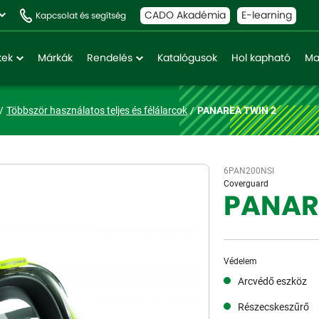
CADO Akadémia
E-learning
Kapcsolat és segítség
kek
Márkák
Rendelés
Katalógusok
Hol kapható
Ma
Többször használatos teljes és félálarcok
PANAREA TWIN 2
6PAN200NSI
Coverguard
PANAR
Védelem
Arcvédő eszköz
Részecskeszűrő