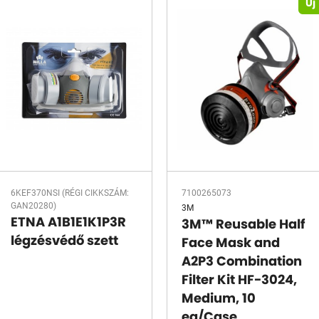
Új
6KEF370NSI (RÉGI CIKKSZÁM:
7100265073
GAN20280)
3M
ETNA A1B1E1K1P3R
3M™ Reusable Half
légzésvédő szett
Face Mask and
A2P3 Combination
Filter Kit HF-3024,
Medium, 10
ea/Case