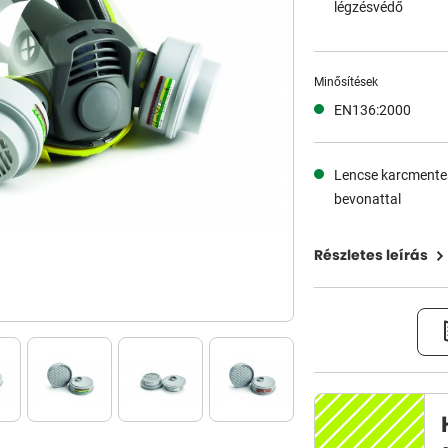
légzésvédő
Minősítések
EN136:2000
Lencse karcmente
bevonattal
Részletes leírás