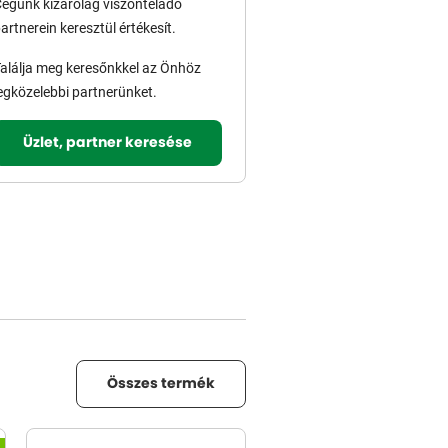
égünk kizárólag viszonteladó
artnerein keresztül értékesít.
alálja meg keresőnkkel az Önhöz
egközelebbi partnerünket.
Üzlet, partner keresése
Összes termék