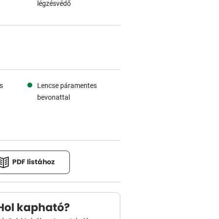
légzésvédő
s
Lencse páramentes
bevonattal
PDF listához
Hol kapható?