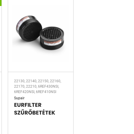
22130, 22140, 22150, 22160,
22170, 22210, 6REF430NSI,
6REF420NSI, 6REF410NSI
Supair
EURFILTER
SZŰRŐBETÉTEK