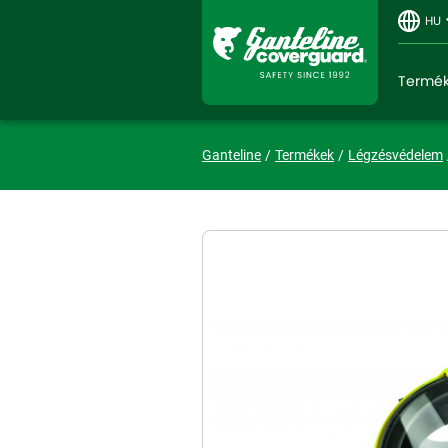
HU
Termé
Ganteline
Termékek
Légzésvédelem