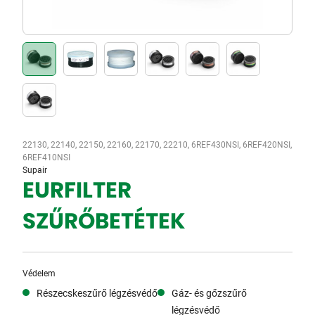
22130, 22140, 22150, 22160, 22170, 22210, 6REF430NSI, 6REF420NSI,
6REF410NSI
Supair
EURFILTER
SZŰRŐBETÉTEK
Védelem
Részecskeszűrő légzésvédő
Gáz- és gőzszűrő
légzésvédő