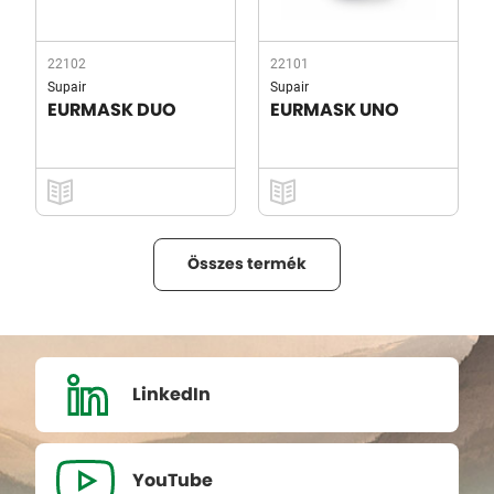
22102
22101
Supair
Supair
EURMASK DUO
EURMASK UNO
Összes termék
LinkedIn
YouTube