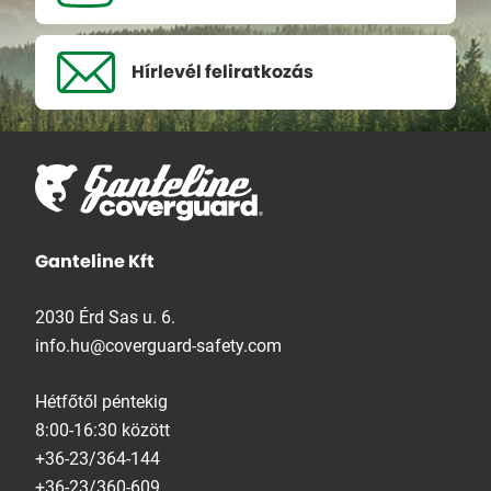
Hírlevél
feliratkozás
Ganteline Kft
2030 Érd Sas u. 6.
info.hu@coverguard-safety.com
Hétfőtől péntekig
8:00-16:30 között
+36-23/364-144
+36-23/360-609