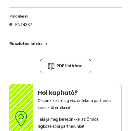
Minősítések
EN14387
Részletes leírás
PDF listához
Hol kapható?
Cégünk kizárólag viszonteladó partnerein
keresztül értékesít.
Találja meg keresőnkkel az Önhöz
legközelebbi partnerünket.