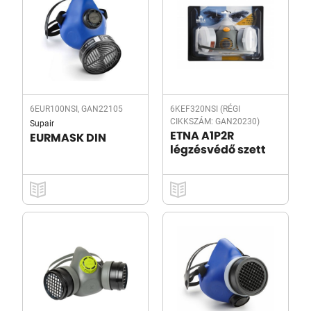
6EUR100NSI, GAN22105
6KEF320NSI (RÉGI
CIKKSZÁM: GAN20230)
Supair
ETNA A1P2R
EURMASK DIN
légzésvédő szett