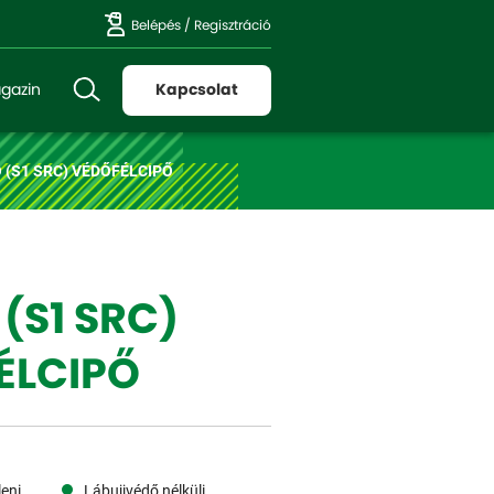
Belépés
/
Regisztráció
gazin
Kapcsolat
 (S1 SRC) VÉDŐFÉLCIPŐ
(S1 SRC)
ÉLCIPŐ
eni
Lábujjvédő nélküli