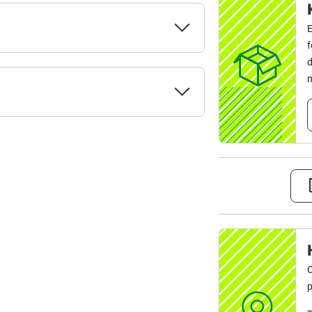
E
d
m
C
p