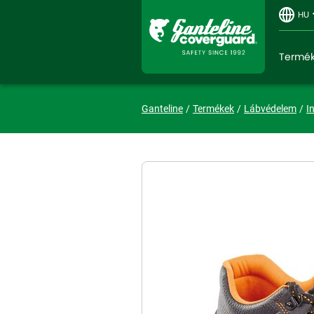
HU
Termé
Ganteline
Termékek
Lábvédelem
I