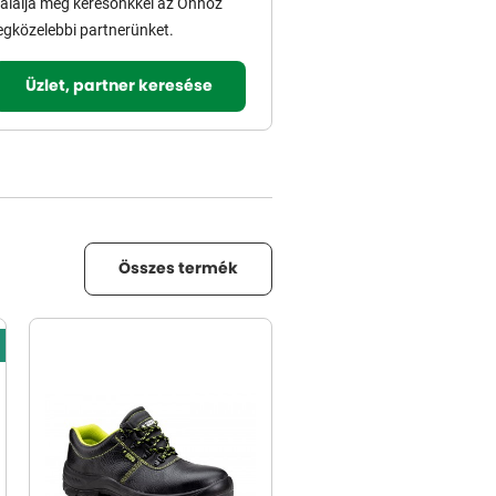
alálja meg keresőnkkel az Önhöz
egközelebbi partnerünket.
Üzlet, partner keresése
Összes termék