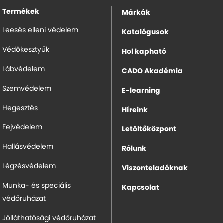
Termékek
Márkák
Leesés elleni védelem
Katalógusok
Védőkesztyűk
Hol kapható
Lábvédelem
CADO Akadémia
Szemvédelem
E-learning
Hegesztés
Híreink
Fejvédelem
Letöltőközpont
Hallásvédelem
Rólunk
Légzésvédelem
Viszonteladóknak
Munka- és speciális
Kapcsolat
védőruházat
Jólláthatósági védőruházat