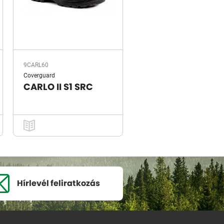
9CARL60
Coverguard
CARLO II S1 SRC
Hírlevél
feliratkozás