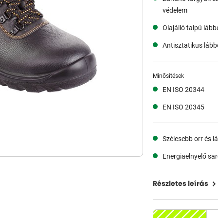
védelem
Olajálló talpú lábbe
Antisztatikus lábbe
Minősítések
EN ISO 20344
EN ISO 20345
Szélesebb orr és 
Energiaelnyelő sa
Részletes leírás