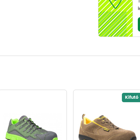
T
l
Kifutó