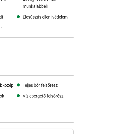
munkalábbeli
li
Elcsúszás elleni védelem
li
lábközép
Teljes bőr felsőrész
rok
Vízlepergető felsőrész