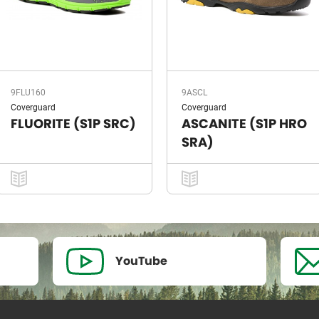
9FLU160
9ASCL
Coverguard
Coverguard
FLUORITE (S1P SRC)
ASCANITE (S1P HRO
SRA)
YouTube