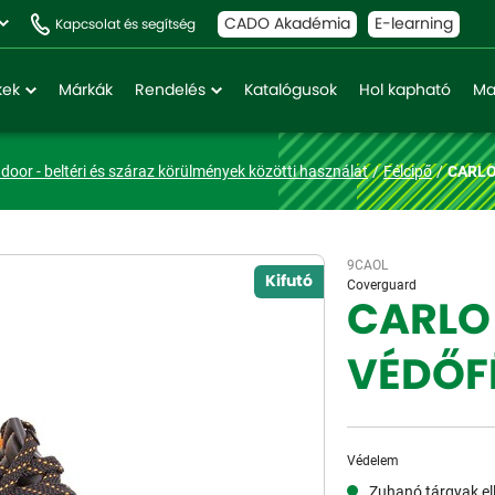
CADO Akadémia
E-learning
Kapcsolat és segítség
kek
Márkák
Rendelés
Katalógusok
Hol kapható
Ma
ndoor - beltéri és száraz körülmények közötti használat
Félcipő
CARLO
9CAOL
Kifutó
Coverguard
CARLO 
VÉDŐF
Védelem
Zuhanó tárgyak ell