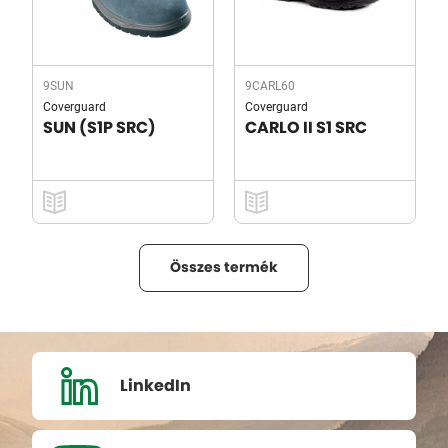
9SUN
9CARL60
Coverguard
Coverguard
SUN (S1P SRC)
CARLO II S1 SRC
Összes termék
LinkedIn