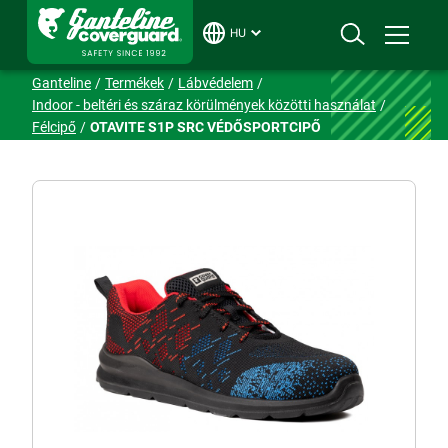
HU
Ganteline
Termékek
Lábvédelem
Indoor - beltéri és száraz körülmények közötti használat
Félcipő
OTAVITE S1P SRC VÉDŐSPORTCIPŐ