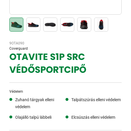
9OTA090
Coverguard
OTAVITE S1P SRC
VÉDŐSPORTCIPŐ
Védelem
Zuhanó tárgyak elleni
Talpátszúrás elleni védelem
védelem
Olajálló talpú lábbeli
Elcsúszás elleni védelem