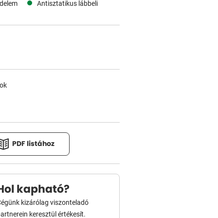
édelem
Antisztatikus lábbeli
rok
PDF listához
Hol kapható?
égünk kizárólag viszonteladó
artnerein keresztül értékesít.