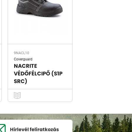
9NACL10
Coverguard
NACRITE
VÉDŐFÉLCIPŐ (S1P
SRC)
Hírlevél
feliratkozás