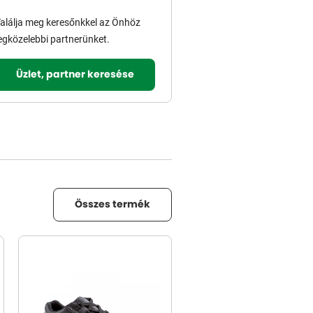
alálja meg keresőnkkel az Önhöz
egközelebbi partnerünket.
Üzlet, partner keresése
Összes termék