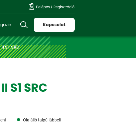
Belépés
/
Regisztráció
gazin
Kapcsolat
II S1 SRC
II S1 SRC
eni
Olajálló talpú lábbeli