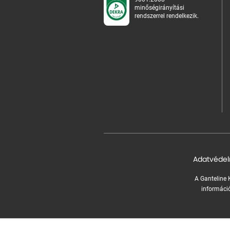
minőségirányítási
rendszerrel rendelkezik.
Adatvédel
A Ganteline K
információ