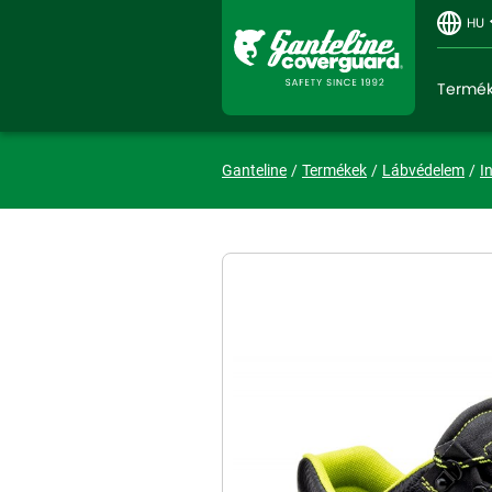
HU
Termé
Ganteline
Termékek
Lábvédelem
I