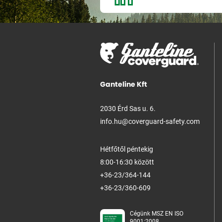
Ganteline Kft
2030 Érd Sas u. 6.
info.hu@coverguard-safety.com
Hétfőtől péntekig
8:00-16:30 között
+36-23/364-144
+36-23/360-609
Cégünk MSZ EN ISO
9001:2008