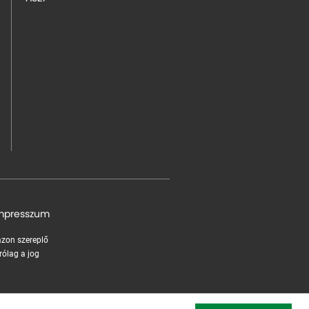
mpresszum
 azon szereplő
rólag a jog