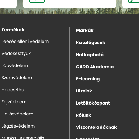
Termékek
Márkák
Leesés elleni védelem
Katalógusok
Védőkesztyűk
Hol kapható
Lábvédelem
CADO Akadémia
Szemvédelem
E-learning
Hegesztés
Híreink
Fejvédelem
Letöltőközpont
Hallásvédelem
Rólunk
Légzésvédelem
Viszonteladóknak
Munka- és speciális