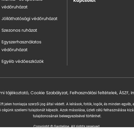
Kapcsolat
védőruházat
Jólláthatósági védőruházat
Szezonos ruházat
Egyszerhasználatos
védőruházat
Egyéb védőeszközök
mi tájékoztató
,
Cookie Szabályzat
,
Felhasználási feltételek
,
ÁSZF
,
I
ft jelen honlapja szerzői jog által védett. A leírások, fotók, logók, és minden egyéb,
 cégünk szellemi tulajdonát képezik.
Azok másolása, üzleti célú felhasználása kizá
tulajdonosának beleegyezésével történhet.
Copyright © Ganteline. All rights reserved.
Website and design by
Voov