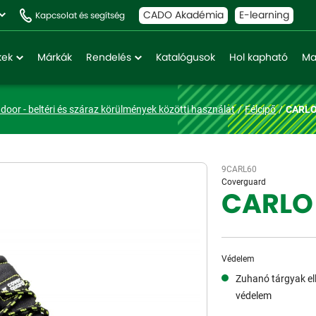
CADO Akadémia
E-learning
Kapcsolat és segítség
kek
Márkák
Rendelés
Katalógusok
Hol kapható
Ma
ndoor - beltéri és száraz körülmények közötti használat
Félcipő
CARLO 
9CARL60
Coverguard
CARLO 
Védelem
Zuhanó tárgyak ell
védelem