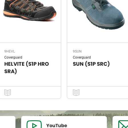
9HEVL
9SUN
Coverguard
Coverguard
HELVITE (S1P HRO
SUN (S1P SRC)
SRA)
YouTube