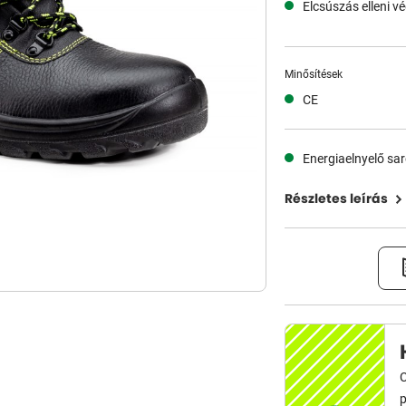
Elcsúszás elleni v
Minősítések
CE
Energiaelnyelő sa
Részletes leírás
C
p