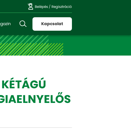
Belépés
/
Regisztráció
gazin
Kapcsolat
 KÉTÁGÚ
GIAELNYELŐS