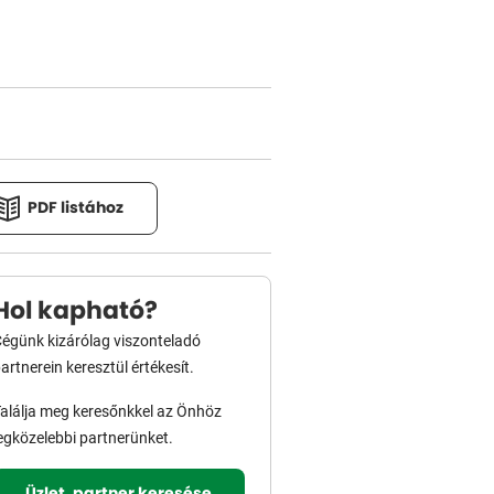
PDF listához
Hol kapható?
égünk kizárólag viszonteladó
artnerein keresztül értékesít.
alálja meg keresőnkkel az Önhöz
egközelebbi partnerünket.