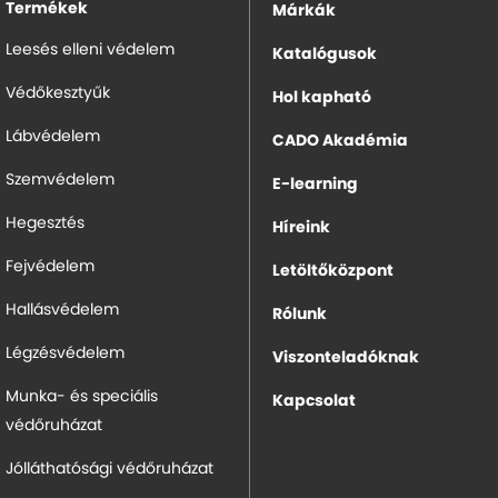
Termékek
Márkák
Leesés elleni védelem
Katalógusok
Védőkesztyűk
Hol kapható
Lábvédelem
CADO Akadémia
Szemvédelem
E-learning
Hegesztés
Híreink
Fejvédelem
Letöltőközpont
Hallásvédelem
Rólunk
Légzésvédelem
Viszonteladóknak
Munka- és speciális
Kapcsolat
védőruházat
Jólláthatósági védőruházat