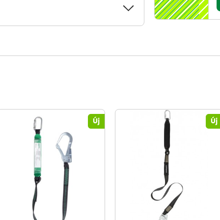
Új
Új