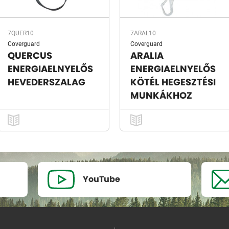
7QUER10
7ARAL10
Coverguard
Coverguard
QUERCUS
ARALIA
ENERGIAELNYELŐS
ENERGIAELNYELŐS
HEVEDERSZALAG
KÖTÉL HEGESZTÉSI
MUNKÁKHOZ
YouTube