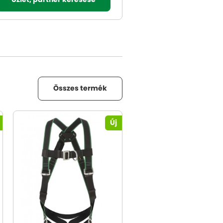
Üzlet, partner keresése
Összes termék
Új