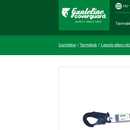
HU
Termé
Ganteline
Termékek
Leesés elleni vé