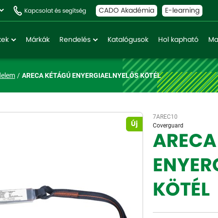
CADO Akadémia
E-learning
Kapcsolat és segítség
kek
Márkák
Rendelés
Katalógusok
Hol kapható
Ma
delem
ARECA KÉTÁGÚ ENYERGIAELNYELŐS KÖTÉL
7AREC10
Új
Coverguard
ARECA
ENYER
KÖTÉL