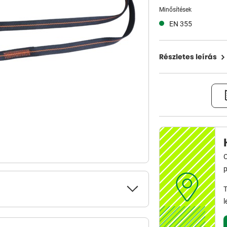
Minősítések
EN 355
Részletes leírás
C
p
T
l