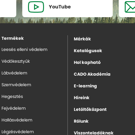
YouTube
Termékek
Márkák
Leesés elleni védelem
Katalógusok
Védőkesztyűk
Hol kapható
Lábvédelem
CADO Akadémia
Szemvédelem
E-learning
Hegesztés
Híreink
Fejvédelem
Letöltőközpont
Hallásvédelem
Rólunk
Légzésvédelem
Viszonteladóknak