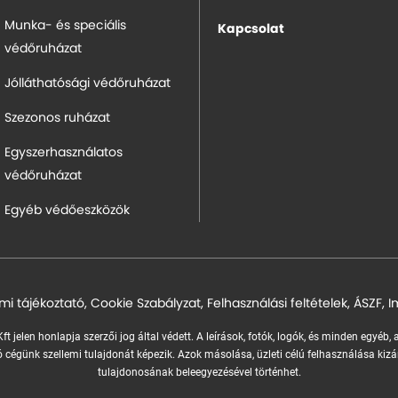
Munka- és speciális
Kapcsolat
védőruházat
Jólláthatósági védőruházat
Szezonos ruházat
Egyszerhasználatos
védőruházat
Egyéb védőeszközök
mi tájékoztató
,
Cookie Szabályzat
,
Felhasználási feltételek
,
ÁSZF
,
I
ft jelen honlapja szerzői jog által védett. A leírások, fotók, logók, és minden egyéb,
 cégünk szellemi tulajdonát képezik.
Azok másolása, üzleti célú felhasználása kizá
tulajdonosának beleegyezésével történhet.