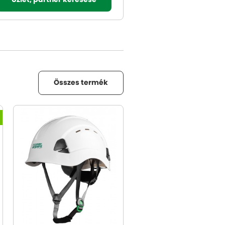
Üzlet, partner keresése
Összes termék