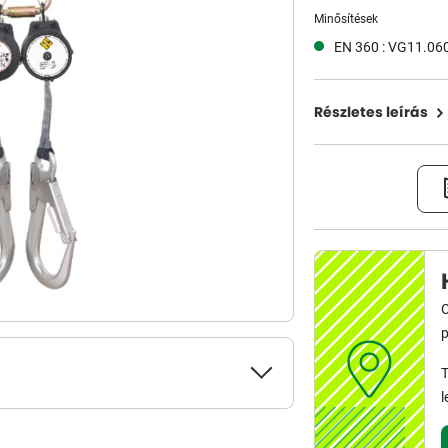
Minősítések
EN 360 : VG11.06
Részletes leírás
C
p
T
l