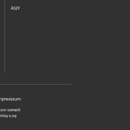
ÁSZF
mpresszum
 azon szereplő
rólag a jog