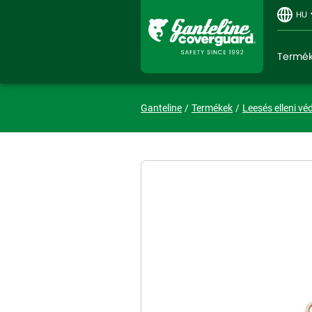
HU
Termé
Ganteline
Termékek
Leesés elleni vé