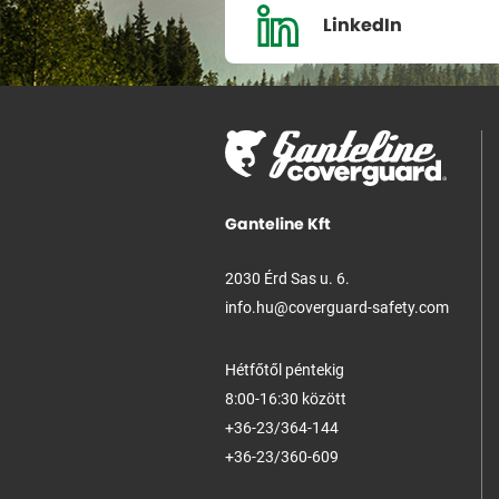
LinkedIn
Ganteline Kft
2030 Érd Sas u. 6.
info.hu@coverguard-safety.com
Hétfőtől péntekig
8:00-16:30 között
+36-23/364-144
+36-23/360-609