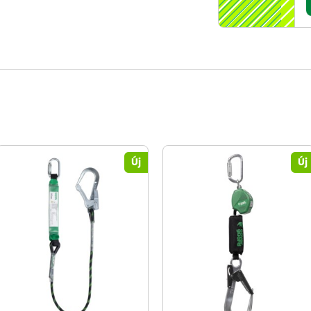
Új
Új