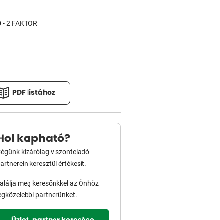
0 - 2 FAKTOR
PDF listához
Hol kapható?
égünk kizárólag viszonteladó
artnerein keresztül értékesít.
alálja meg keresőnkkel az Önhöz
egközelebbi partnerünket.