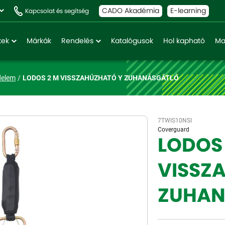
CADO Akadémia
E-learning
Kapcsolat és segítség
kek
Márkák
Rendelés
Katalógusok
Hol kapható
Ma
delem
LODOS 2 M VISSZAHÚZHATÓ Y ZUHANÁSGÁTLÓ
7TWIS10NSI
Coverguard
LODOS
VISSZ
ZUHAN