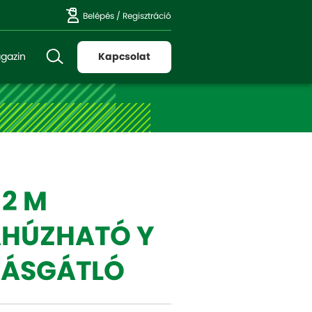
Belépés
/
Regisztráció
gazin
Kapcsolat
 2 M
AHÚZHATÓ Y
ÁSGÁTLÓ