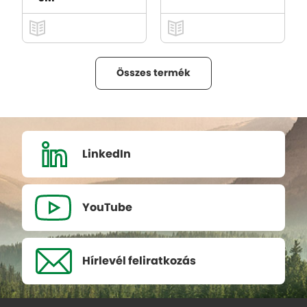
Összes termék
LinkedIn
YouTube
Hírlevél
feliratkozás