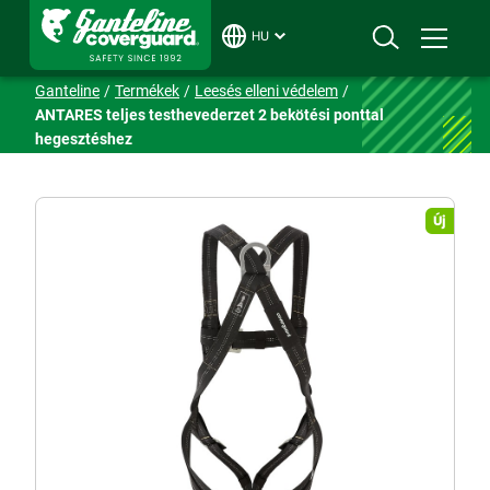
HU
Ganteline
Termékek
Leesés elleni védelem
ANTARES teljes testhevederzet 2 bekötési ponttal
hegesztéshez
Új