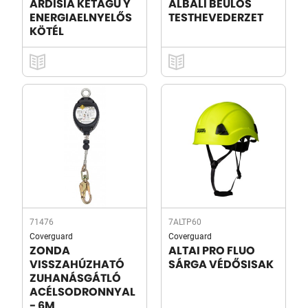
ARDISIA KÉTÁGÚ Y
ALBALI BEÜLŐS
ENERGIAELNYELŐS
TESTHEVEDERZET
KÖTÉL
71476
7ALTP60
Coverguard
Coverguard
ZONDA
ALTAI PRO FLUO
VISSZAHÚZHATÓ
SÁRGA VÉDŐSISAK
ZUHANÁSGÁTLÓ
ACÉLSODRONNYAL
- 6M