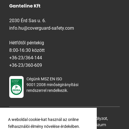
Ganteline Kft
2030 Érd Sas u. 6.
info.hu@coverguard-safety.com
Hétfőtől péntekig
8:00-16:30 között
+36-23/364-144
+36-23/360-609
Cégünk MSZ EN ISO
9001:2008 minőségirányítási
rendszerrel rendelkezik.
Adatvédelmi tájékoztató
,
Cookie Szabályzat
,
A weboldal cookie-kat használ az online
Felhasználási feltételek
,
ÁSZF
,
Impresszum
felhasználói élmény növelése érdekében.