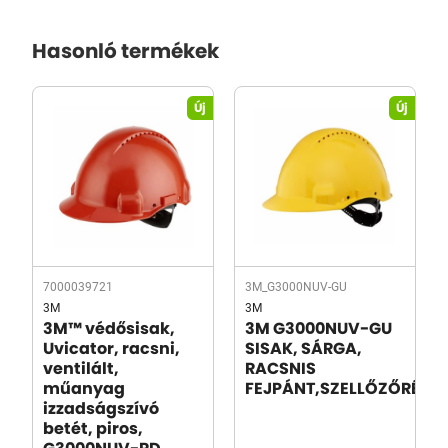
Hasonló termékek
Új
Új
7000039721
3M_G3000NUV-GU
3M
3M
3M™ védősisak,
3M G3000NUV-GU
Uvicator, racsni,
SISAK, SÁRGA,
ventilált,
RACSNIS
műanyag
FEJPÁNT,SZELLŐZŐRÉSE
izzadságszívó
betét, piros,