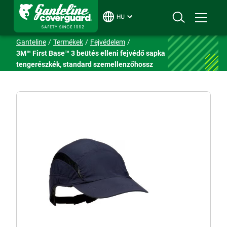
HU
Ganteline
Termékek
Fejvédelem
3M™ First Base™ 3 beütés elleni fejvédő sapka
tengerészkék, standard szemellenzőhossz