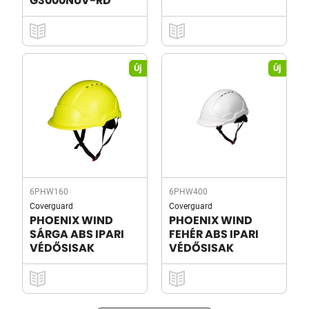
G3000NUV-RD
Új
Új
6PHW160
6PHW400
Coverguard
Coverguard
PHOENIX WIND
PHOENIX WIND
SÁRGA ABS IPARI
FEHÉR ABS IPARI
VÉDŐSISAK
VÉDŐSISAK