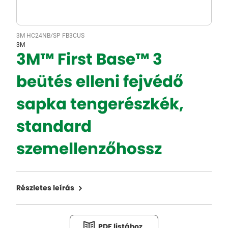
3M HC24NB/SP FB3CUS
3M
3M™ First Base™ 3
beütés elleni fejvédő
sapka tengerészkék,
standard
szemellenzőhossz
Részletes leírás
PDF listához