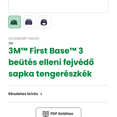
HC24NB/MP FB3CUS
3M
3M™ First Base™ 3
beütés elleni fejvédő
sapka tengerészkék
Részletes leírás
PDF listához