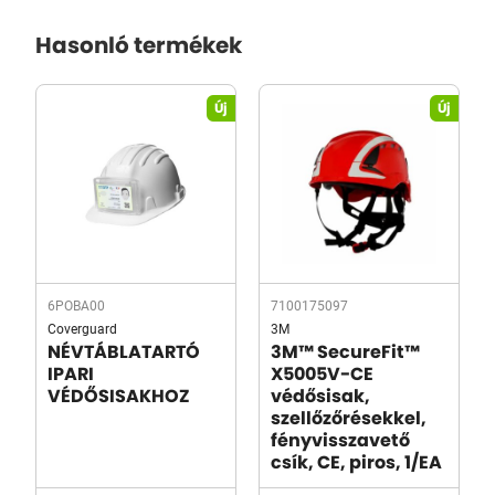
Hasonló termékek
Új
Új
6POBA00
7100175097
Coverguard
3M
NÉVTÁBLATARTÓ
3M™ SecureFit™
IPARI
X5005V-CE
VÉDŐSISAKHOZ
védősisak,
szellőzőrésekkel,
fényvisszavető
csík, CE, piros, 1/EA