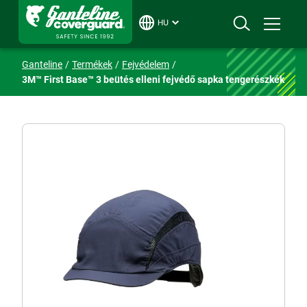
HU
Ganteline
Termékek
Fejvédelem
3M™ First Base™ 3 beütés elleni fejvédő sapka tengerészkék