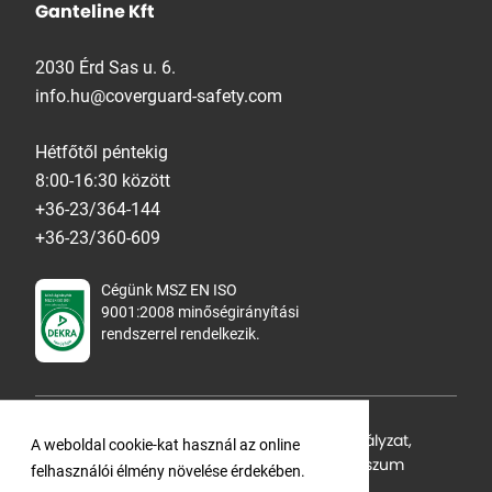
Ganteline Kft
2030 Érd Sas u. 6.
info.hu@coverguard-safety.com
Hétfőtől péntekig
8:00-16:30 között
+36-23/364-144
+36-23/360-609
Cégünk MSZ EN ISO
9001:2008 minőségirányítási
rendszerrel rendelkezik.
Adatvédelmi tájékoztató
,
Cookie Szabályzat
,
A weboldal cookie-kat használ az online
Felhasználási feltételek
,
ÁSZF
,
Impresszum
felhasználói élmény növelése érdekében.