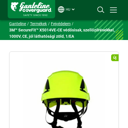
HU
Ganteline
Termékek
Fejvédelem
3M™ SecureFit™ X5014VE-CE védősisak, szellőzőrésekkel,
1000V, CE, jól láthatósági zöld, 1/EA
Új