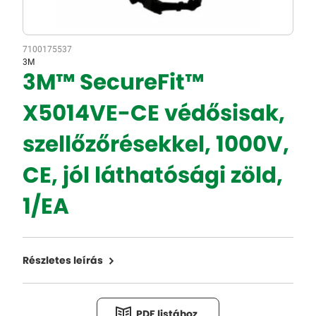
7100175537
3M
3M™ SecureFit™
X5014VE-CE védősisak,
szellőzőrésekkel, 1000V,
CE, jól láthatósági zöld,
1/EA
Részletes leírás
PDF listához