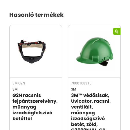
Hasonló termékek
Új
3M G2N
7000108315
3M
3M
G2N racsnis
3M™ védősisak,
fejpántszerelvény,
Uvicator, racsni,
műanyag
ventilált,
izzadságfelszívó
műanyag
betéttel
izzadságszívó
betét, zöld,