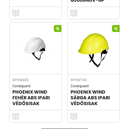
G3000NUV-GP
Új
Új
6PHW400
6PHW160
Coverguard
Coverguard
PHOENIX WIND
PHOENIX WIND
FEHÉR ABS IPARI
SÁRGA ABS IPARI
VÉDŐSISAK
VÉDŐSISAK