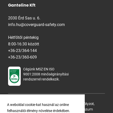
Ganteline Kft
2030 Érd Sas u. 6.
info.hu@coverguard-safety.com
Hétfőtől péntekig
8:00-16:30 között
+36-23/364-144
+36-23/360-609
Cégünk MSZ EN ISO
9001:2008 minőségirányítási
rendszerrel rendelkezik.
Adatvédelmi tájékoztató
,
Cookie Szabályzat
,
A weboldal cookie-kat használ az online
Felhasználási feltételek
,
ÁSZF
,
Impresszum
felhasználói élmény növelése érdekében.