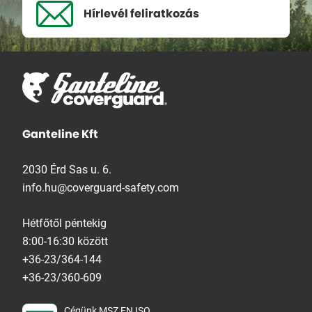
Hírlevél
feliratkozás
Ganteline Kft
2030 Érd Sas u. 6.
info.hu@coverguard-safety.com
Hétfőtől péntekig
8:00-16:30 között
+36-23/364-144
+36-23/360-609
Cégünk MSZ EN ISO