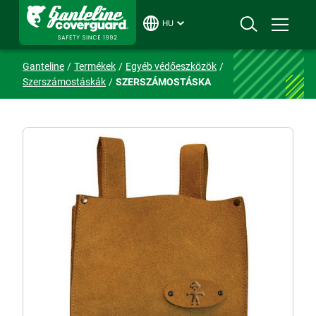
HU
Ganteline
Termékek
Egyéb védőeszközök
Szerszámostáskák
SZERSZÁMOSTÁSKA