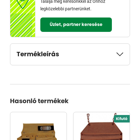
Találja meg keresőnkkel az Önhöz
legközelebbi partnerünket.
Üzlet, partner keresése
Termékleírás
Hasonló termékek
Kifutó