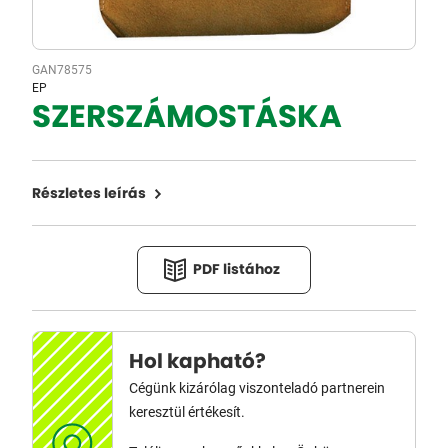
GAN78575
EP
SZERSZÁMOSTÁSKA
Részletes leírás
PDF listához
Hol kapható?
Cégünk kizárólag viszonteladó partnerein
keresztül értékesít.