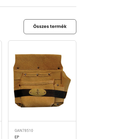
Összes termék
GAN78510
EP