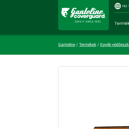
HU
Termé
Ganteline
Termékek
Egyéb védőesz