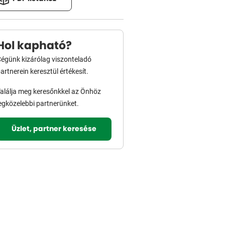
Hol kapható?
égünk kizárólag viszonteladó
artnerein keresztül értékesít.
alálja meg keresőnkkel az Önhöz
egközelebbi partnerünket.
Üzlet, partner keresése