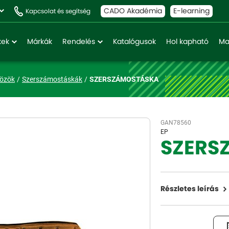
CADO Akadémia
E-learning
Kapcsolat és segítség
kek
Márkák
Rendelés
Katalógusok
Hol kapható
Ma
közök
Szerszámostáskák
SZERSZÁMOSTÁSKA
GAN78560
EP
SZERS
Részletes leírás