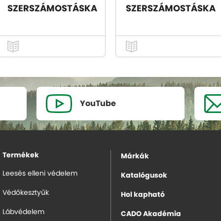
SZERSZÁMOSTÁSKA
SZERSZÁMOSTÁSKA
YouTube
Termékek
Márkák
Leesés elleni védelem
Katalógusok
Védőkesztyűk
Hol kapható
Lábvédelem
CADO Akadémia