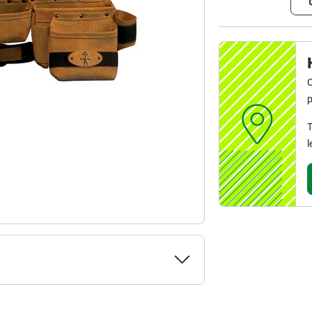
C
p
T
l