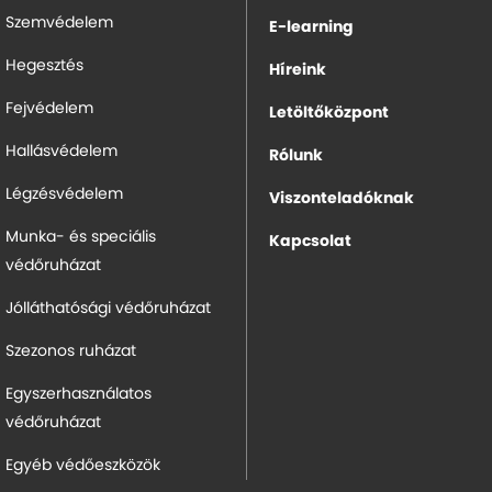
Szemvédelem
E-learning
Hegesztés
Híreink
Fejvédelem
Letöltőközpont
Hallásvédelem
Rólunk
Légzésvédelem
Viszonteladóknak
Munka- és speciális
Kapcsolat
védőruházat
Jólláthatósági védőruházat
Szezonos ruházat
Egyszerhasználatos
védőruházat
Egyéb védőeszközök