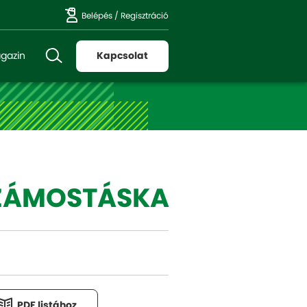
Belépés
/
Regisztráció
gazin
Kapcsolat
ZÁMOSTÁSKA
PDF listához