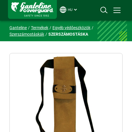
HU
Ganteline
Termékek
Egyéb védőeszközök
Szerszámostáskák
SZERSZÁMOSTÁSKA