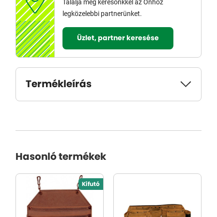
Találja meg keresőnkkel az Önhöz
legközelebbi partnerünket.
Üzlet, partner keresése
Termékleírás
Hasonló termékek
Kifutó