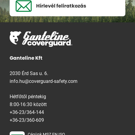
Hírlevél
feliratkozás
Ganteline Kft
2030 Érd Sas u. 6.
info.hu@coverguard-safety.com
Hétfőtől péntekig
8:00-16:30 között
+36-23/364-144
+36-23/360-609
Cégünk MSZ EN ISO