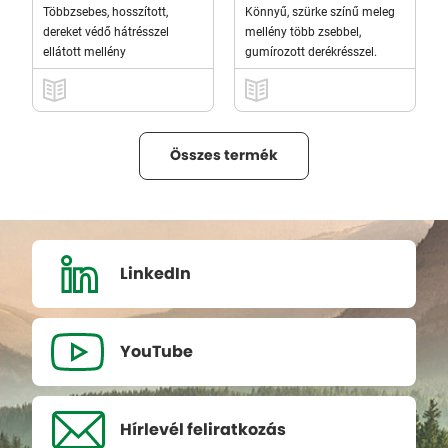
Többzsebes, hosszított,
Könnyű, szürke színű meleg
dereket védő hátrésszel
mellény több zsebbel,
ellátott mellény
gumírozott derékrésszel.
Összes termék
LinkedIn
YouTube
Hírlevél
feliratkozás