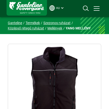
HU
Ganteline
Termékek
Szezonos ruházat
Középső rétegű ruházat
Mellények
YANG MELLÉNY