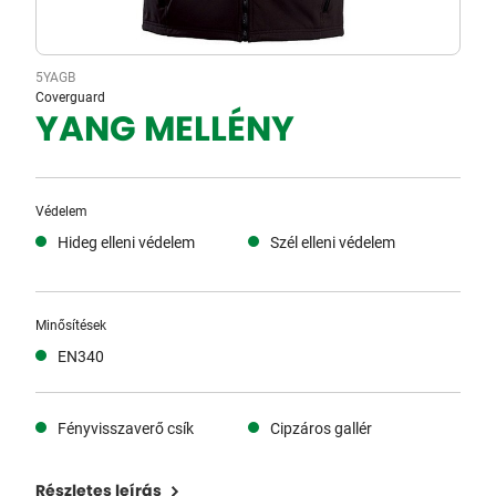
5YAGB
Coverguard
YANG MELLÉNY
Védelem
Hideg elleni védelem
Szél elleni védelem
Minősítések
EN340
Fényvisszaverő csík
Cipzáros gallér
Részletes leírás