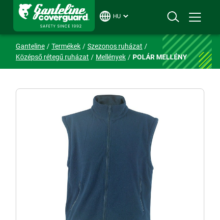
HU
Ganteline
Termékek
Szezonos ruházat
Középső rétegű ruházat
Mellények
POLÁR MELLÉNY