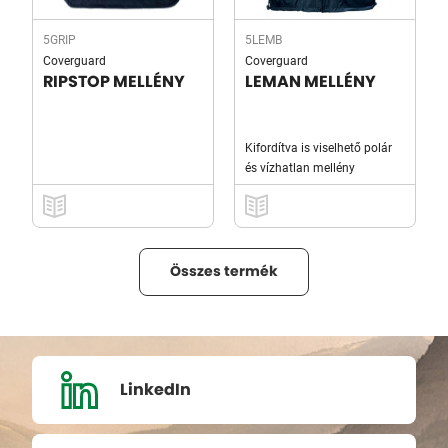
5GRIP
5LEMB
Coverguard
Coverguard
RIPSTOP MELLÉNY
LEMAN MELLÉNY
Kifordítva is viselhető polár
és vízhatlan mellény
Összes termék
LinkedIn