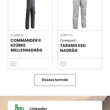
5CMB050
5TRP010
Coverguard
COMMANDER II
SZÜRKE
TARANIS ESD
MELLESNADRÁG
NADRÁG
Összes termék
LinkedIn