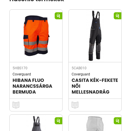
Új
Új
5HBS170
5CAB010
Coverguard
Coverguard
HIBANA FLUO
CASITA KÉK-FEKETE
NARANCSSÁRGA
NŐI
BERMUDA
MELLESNADRÁG
Új
Új