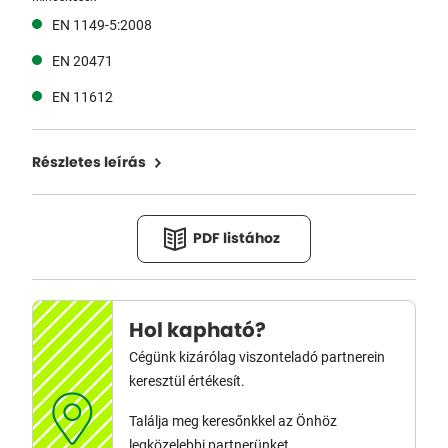
EN 1149-5:2008
EN 20471
EN 11612
Részletes leírás
PDF listához
Hol kapható?
Cégünk kizárólag viszonteladó partnerein
keresztül értékesít.
Találja meg keresőnkkel az Önhöz
legközelebbi partnerünket.