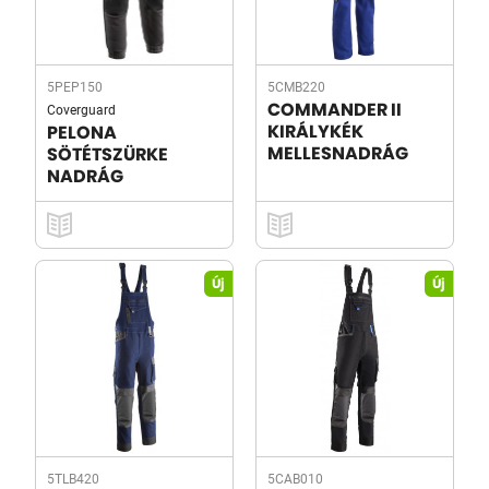
5PEP150
5CMB220
Coverguard
COMMANDER II
KIRÁLYKÉK
PELONA
MELLESNADRÁG
SÖTÉTSZÜRKE
NADRÁG
Új
Új
5TLB420
5CAB010