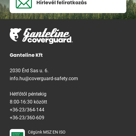
Hírlevél
feliratkozás
Ganteline Kft
2030 Érd Sas u. 6.
info.hu@coverguard-safety.com
Hétfőtől péntekig
8:00-16:30 között
+36-23/364-144
+36-23/360-609
Cégünk MSZ EN ISO