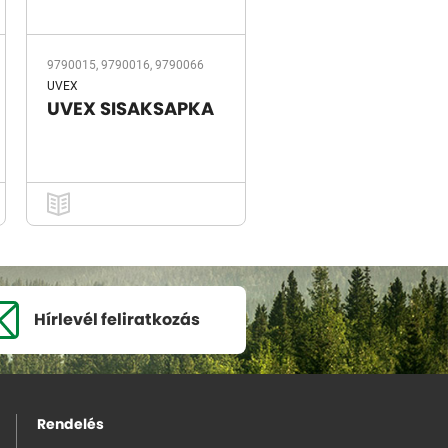
9790015, 9790016, 9790066
UVEX
UVEX SISAKSAPKA
Hírlevél
feliratkozás
Rendelés