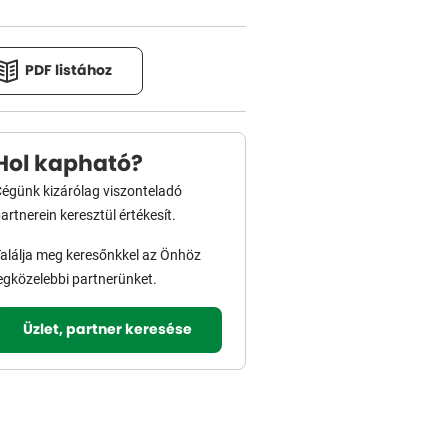
PDF listához
Hol kapható?
égünk kizárólag viszonteladó
artnerein keresztül értékesít.
alálja meg keresőnkkel az Önhöz
egközelebbi partnerünket.
Üzlet, partner keresése