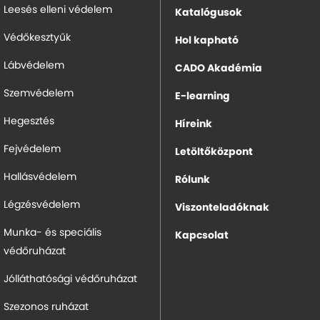
Leesés elleni védelem
Katalógusok
Védőkesztyűk
Hol kapható
Lábvédelem
CADO Akadémia
Szemvédelem
E-learning
Hegesztés
Híreink
Fejvédelem
Letöltőközpont
Hallásvédelem
Rólunk
Légzésvédelem
Viszonteladóknak
Munka- és speciális
Kapcsolat
védőruházat
Jólláthatósági védőruházat
Szezonos ruházat