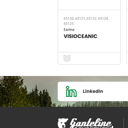
65120, 65121, 65122, 65124,
65125
Earline
VISIOCEANIC
LinkedIn