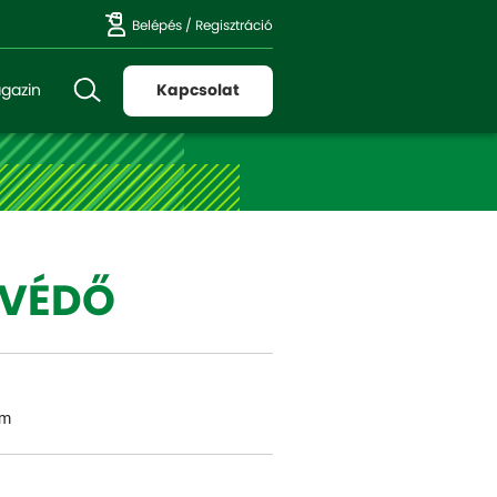
Belépés
/
Regisztráció
gazin
Kapcsolat
VÉDŐ
em