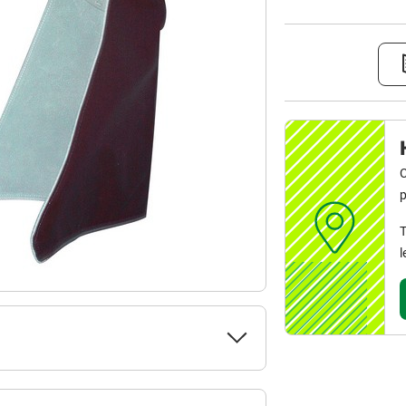
C
p
T
l