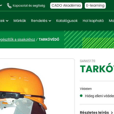
CADO Akadémia
E-learning
Kapcsolat és segítség
kek
Márkák
Rendelés
Katalógusok
Hol kapható
Ma
egészítők a sisakokhoz
TARKÓVÉDŐ
GAN65170
TARKÓ
Védelem
Hideg elleni védel
Részletes leírás