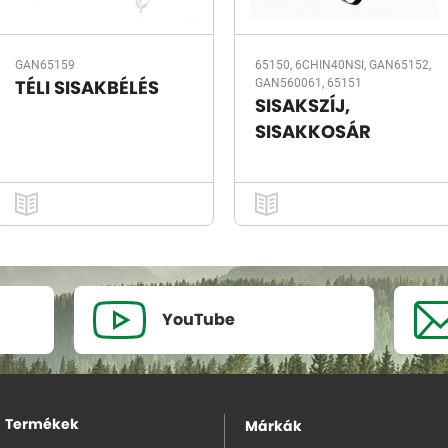
GAN65159
65150, 6CHIN40NSI, GAN65152,
GAN560061, 65151
TÉLI SISAKBÉLÉS
SISAKSZÍJ,
SISAKKOSÁR
YouTube
Termékek
Márkák