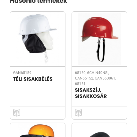
Hasonló termékek
GAN65159
65150, 6CHIN40NSI,
GAN65152, GAN560061,
TÉLI SISAKBÉLÉS
65151
SISAKSZÍJ,
SISAKKOSÁR