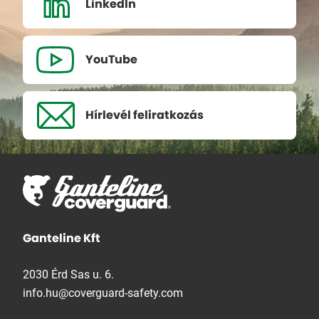
LinkedIn
YouTube
Hírlevél
feliratkozás
Ganteline Kft
2030 Érd Sas u. 6.
info.hu@coverguard-safety.com