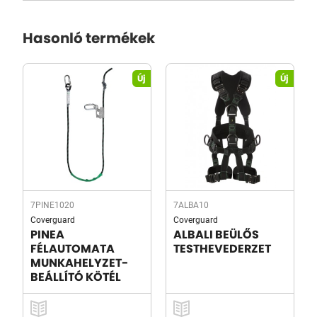
Hasonló termékek
Új
Új
7PINE1020
7ALBA10
Coverguard
Coverguard
PINEA
ALBALI BEÜLŐS
FÉLAUTOMATA
TESTHEVEDERZET
MUNKAHELYZET-
BEÁLLÍTÓ KÖTÉL