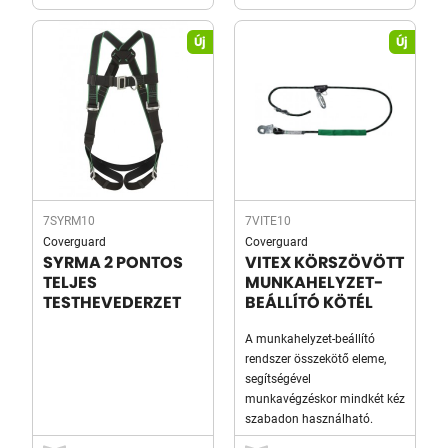
Új
Új
7SYRM10
7VITE10
Coverguard
Coverguard
SYRMA 2 PONTOS
VITEX KÖRSZÖVÖTT
TELJES
MUNKAHELYZET-
TESTHEVEDERZET
BEÁLLÍTÓ KÖTÉL
A munkahelyzet-beállító
rendszer összekötő eleme,
segítségével
munkavégzéskor mindkét kéz
szabadon használható.