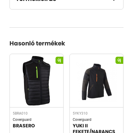
Hasonló termékek
Új
Új
5BRA010
5YKY310
Coverguard
Coverguard
BRASERO
YUKI II
FEKETE/NARANCS