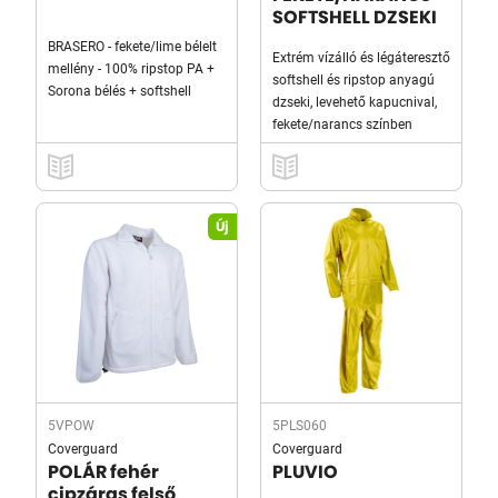
SOFTSHELL DZSEKI
BRASERO - fekete/lime bélelt
Extrém vízálló és légáteresztő
mellény - 100% ripstop PA +
softshell és ripstop anyagú
Sorona bélés + softshell
dzseki, levehető kapucnival,
fekete/narancs színben
Új
5VPOW
5PLS060
Coverguard
Coverguard
POLÁR fehér
PLUVIO
cipzáras felső