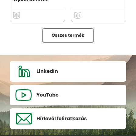
Összes termék
LinkedIn
YouTube
Hírlevél
feliratkozás