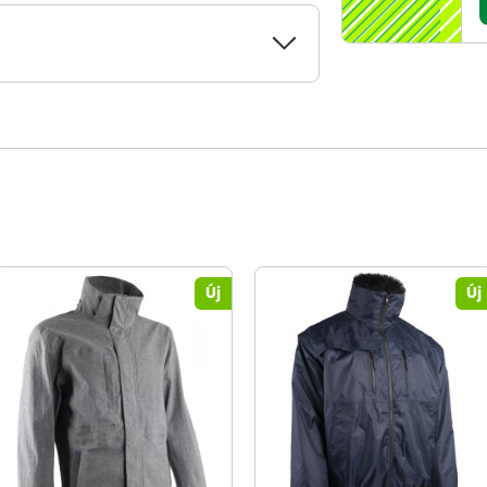
Új
Új