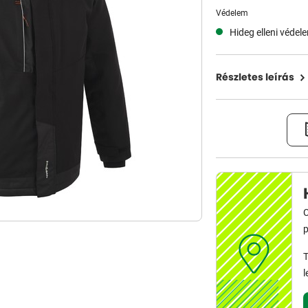
Védelem
Hideg elleni védel
Részletes leírás
C
p
T
l