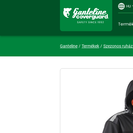
HU
Termé
Ganteline
Termékek
Szezonos ruház