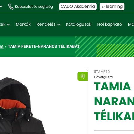
CADO Akadémia
E-learning
Kapcsolat és segítség
kek
Márkák
Rendelés
Katalógusok
Hol kapható
Ma
at
TAMIA FEKETE-NARANCS TÉLIKABÁT
5TAM310
Új
Coverguard
TAMIA 
NARA
TÉLIKA