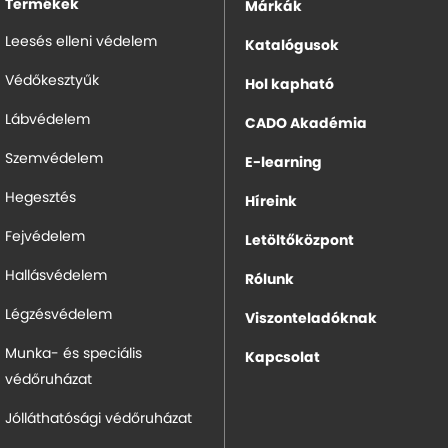
Termékek
Márkák
Leesés elleni védelem
Katalógusok
Védőkesztyűk
Hol kapható
Lábvédelem
CADO Akadémia
Szemvédelem
E-learning
Hegesztés
Híreink
Fejvédelem
Letöltőközpont
Hallásvédelem
Rólunk
Légzésvédelem
Viszonteladóknak
Munka- és speciális
Kapcsolat
védőruházat
Jólláthatósági védőruházat