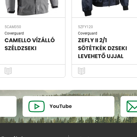
5CAM350
5ZFY120
Coverguard
Coverguard
CAMELLO VÍZÁLLÓ
ZEFLY II 2/1
SZÉLDZSEKI
SÖTÉTKÉK DZSEKI
LEVEHETŐ UJJAL
YouTube