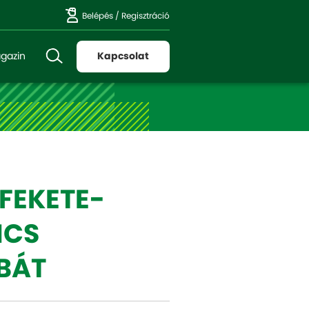
Belépés
/
Regisztráció
gazin
Kapcsolat
FEKETE-
NCS
BÁT