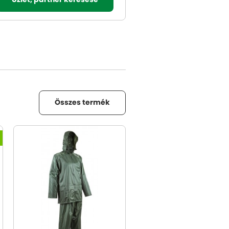
Üzlet, partner keresése
Összes termék