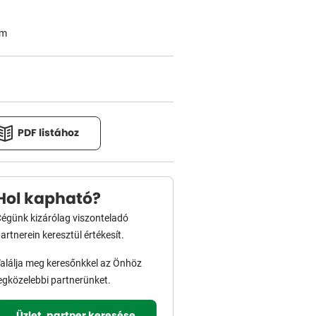
em
PDF listához
Hol kapható?
égünk kizárólag viszonteladó
artnerein keresztül értékesít.
alálja meg keresőnkkel az Önhöz
egközelebbi partnerünket.