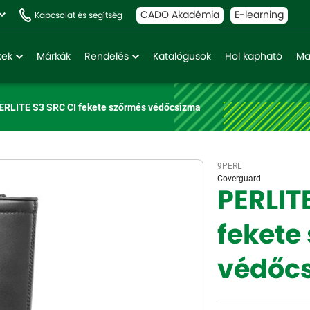
CADO Akadémia
E-learning
Kapcsolat és segítség
kek
Márkák
Rendelés
Katalógusok
Hol kapható
Ma
ERLITE S3 SRC CI fekete szőrmés védőcsizma
9PERL
Coverguard
PERLIT
fekete
védőc