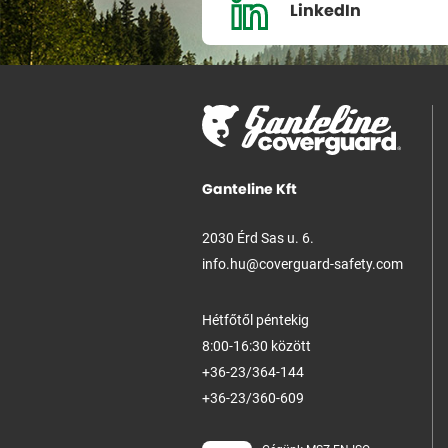
LinkedIn
Ganteline Kft
2030 Érd Sas u. 6.
info.hu@coverguard-safety.com
Hétfőtől péntekig
8:00-16:30 között
+36-23/364-144
+36-23/360-609