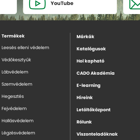
YouTube
Termékek
Márkák
Leesés elleni védelem
Katalógusok
Védőkesztyűk
Hol kapható
Lábvédelem
CADO Akadémia
Szemvédelem
E-learning
Hegesztés
Híreink
Fejvédelem
Letöltőközpont
Hallásvédelem
Rólunk
Légzésvédelem
Viszonteladóknak