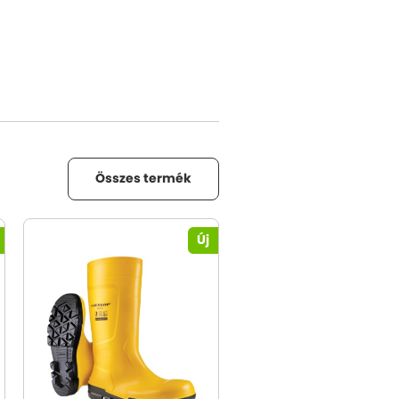
Összes termék
Új