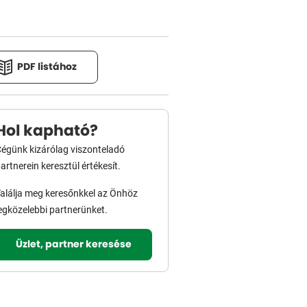
PDF listához
Hol kapható?
égünk kizárólag viszonteladó
artnerein keresztül értékesít.
alálja meg keresőnkkel az Önhöz
egközelebbi partnerünket.
Üzlet, partner keresése