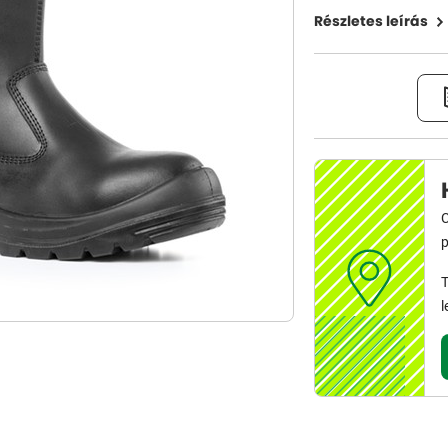
Részletes leírás
C
p
T
l