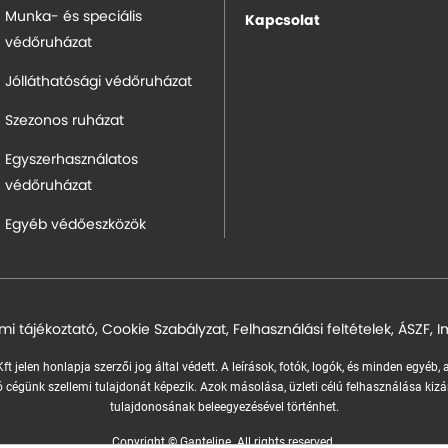
Munka- és speciális
Kapcsolat
védőruházat
Jólláthatósági védőruházat
Szezonos ruházat
Egyszerhasználatos
védőruházat
Egyéb védőeszközök
mi tájékoztató
,
Cookie Szabályzat
,
Felhasználási feltételek
,
ÁSZF
,
I
ft jelen honlapja szerzői jog által védett. A leírások, fotók, logók, és minden egyéb,
 cégünk szellemi tulajdonát képezik.
Azok másolása, üzleti célú felhasználása kizá
tulajdonosának beleegyezésével történhet.
Copyright © Ganteline. All rights reserved.