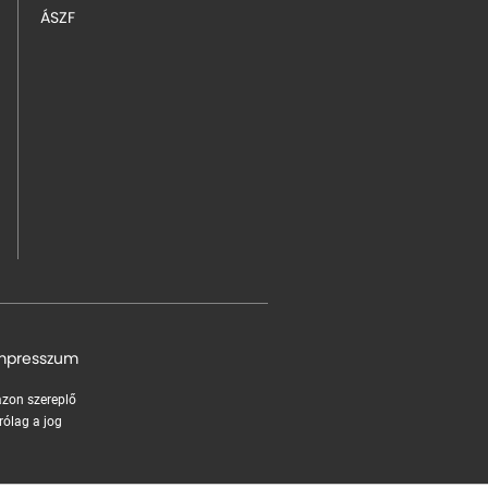
ÁSZF
mpresszum
 azon szereplő
rólag a jog