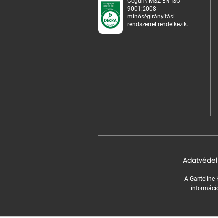
Cégünk MSZ EN ISO
9001:2008
minőségirányítási
rendszerrel rendelkezik.
Adatvédel
A Ganteline K
információ