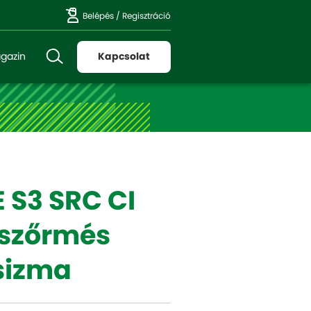
Belépés
/
Regisztráció
gazin
Kapcsolat
E S3 SRC CI
 szőrmés
sizma