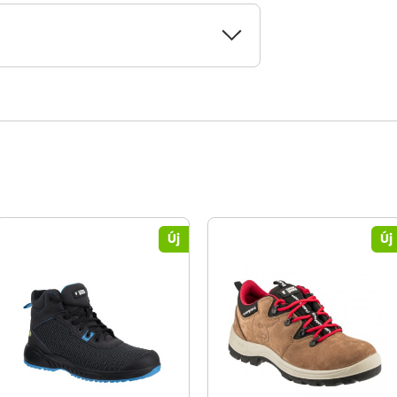
Új
Új