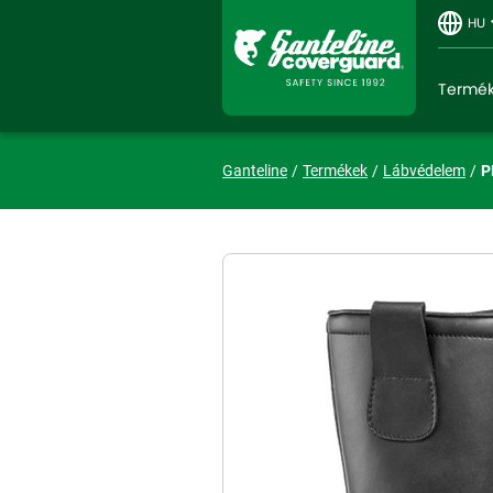
HU
Termé
Ganteline
Termékek
Lábvédelem
P