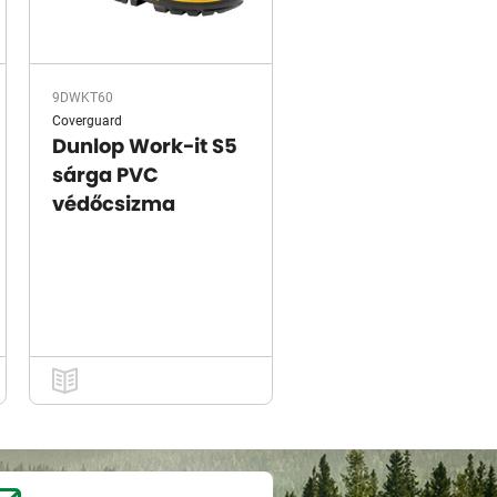
9DWKT60
Coverguard
Dunlop Work-it S5
sárga PVC
védőcsizma