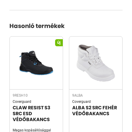
Hasonló termékek
Új
9RESH10
9ALBA
Coverguard
Coverguard
CLAW RESIST S3
ALBA S2 SRC FEHÉR
SRC ESD
VÉDŐBAKANCS
VÉDŐBAKANCS
Magas kopásállósággal