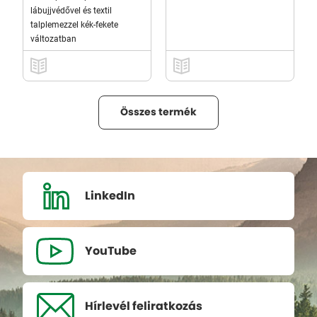
lábujjvédővel és textil
talplemezzel kék-fekete
változatban
Összes termék
LinkedIn
YouTube
Hírlevél
feliratkozás