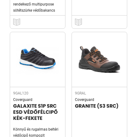
rendelkező multipurpose
sötétszürke védőbakancs
9GAL120
9GRAL
Coverguard
Coverguard
GALAXITE S1P SRC
GRANITE (S3 SRC)
ESD VÉDŐFÉLCIPŐ
KÉK-FEKETE
Könnyű és rugalmas beltéri
védőcipő kompozit