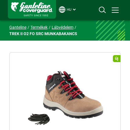
HU
Ganteline
Termékek
Lábvédelem
TREK II O2 FO SRC MUNKABAKANCS
Új