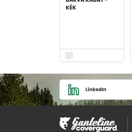
BARVA KABÁT -
KÉK
LinkedIn