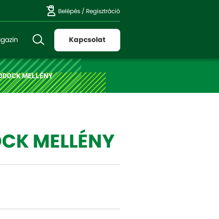
Belépés
/
Regisztráció
gazin
Kapcsolat
DDOCK MELLÉNY
CK MELLÉNY