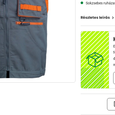
Sokzsebes ruháza
Részletes leírás
E
d
m