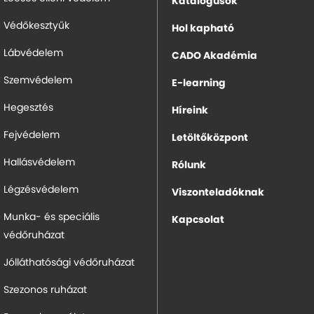
Katalógusok
Védőkesztyűk
Hol kapható
Lábvédelem
CADO Akadémia
Szemvédelem
E-learning
Hegesztés
Híreink
Fejvédelem
Letöltőközpont
Hallásvédelem
Rólunk
Légzésvédelem
Viszonteladóknak
Munka- és speciális
Kapcsolat
védőruházat
Jólláthatósági védőruházat
Szezonos ruházat