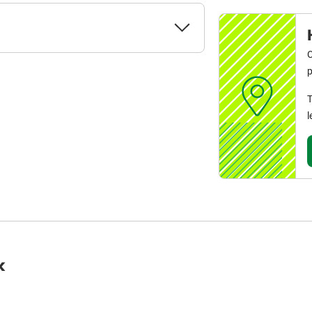
C
p
T
l
k