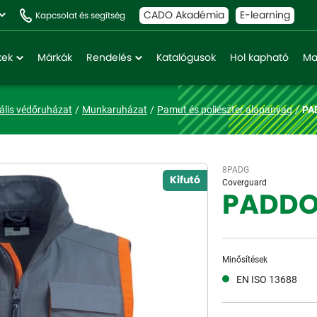
CADO Akadémia
E-learning
Kapcsolat és segítség
kek
Márkák
Rendelés
Katalógusok
Hol kapható
Ma
ális védőruházat
Munkaruházat
Pamut és poliészter alapanyag
PA
8PADG
Kifutó
Coverguard
PADDO
Minősítések
EN ISO 13688