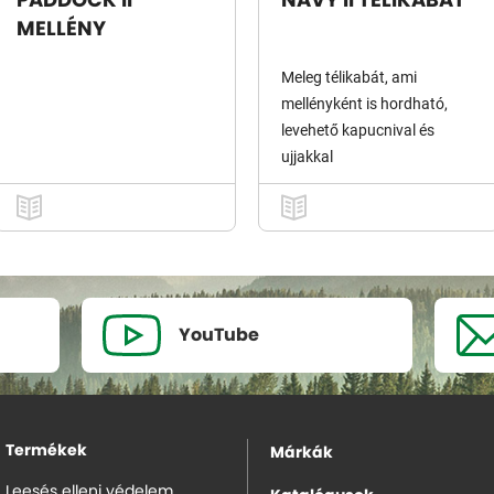
PADDOCK II
NAVY II TÉLIKABÁT
MELLÉNY
Meleg télikabát, ami
mellényként is hordható,
levehető kapucnival és
ujjakkal
YouTube
Termékek
Márkák
Leesés elleni védelem