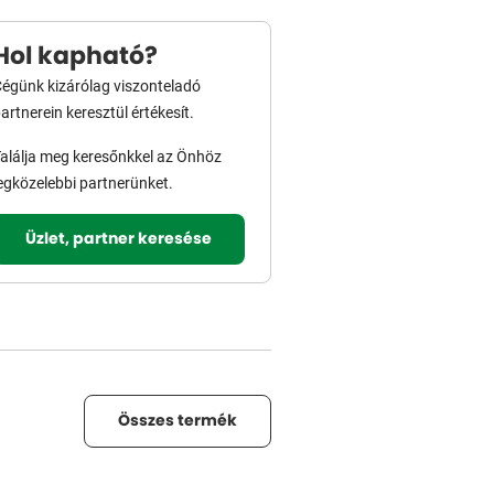
Hol kapható?
égünk kizárólag viszonteladó
artnerein keresztül értékesít.
alálja meg keresőnkkel az Önhöz
egközelebbi partnerünket.
Üzlet, partner keresése
Összes termék