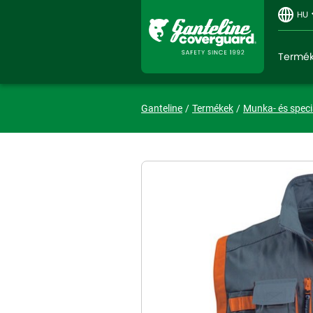
HU
Termé
Ganteline
Termékek
Munka- és speci