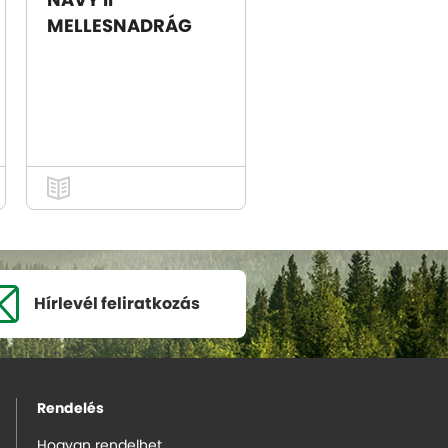
NAVY II
MELLESNADRÁG
Hírlevél
feliratkozás
Rendelés
Hogyan rendelhet